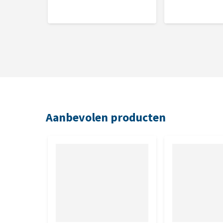
natriumchloride, natriumbicarbonaat.
Analytische bestanddelen
Ruw eiwit: 16,7%, ruw vet: 4,0%, ruwe as: 11,5%, ruw
3,35%, fosfor: 0,52%, natrium: 0,15%.
Nutritionele toevoegingsmiddelen
Vitamine A: 10000 IE, vitamine D3: 2500 IE, vitamine 
Aanbevolen producten
mangaan: 75 mg, zink: 70 mg, selenium: 0,30 mg, en
propylgallaat: 14 mg, citroenzuur: 19 mg, ammoniu
butylhydroxytolueen (BHT): 112 mg, canthaxanthine: 