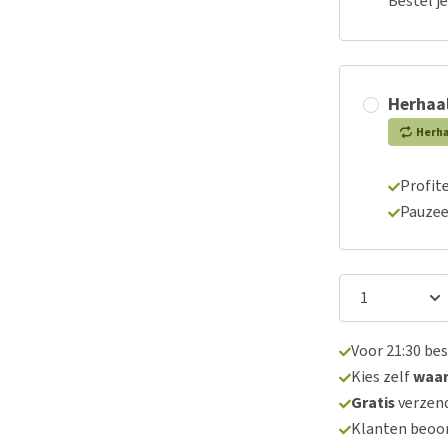
Bestel j
Herhaal
Herh
Profite
Pauzee
Voor 21:30 be
Kies zelf
waa
Gratis
verzend
Klanten beoo