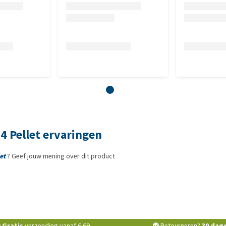
4 Pellet ervaringen
et
? Geef jouw mening over dit product
Gratis
verzending vanaf € 69,-
Retourneren?
30 dag