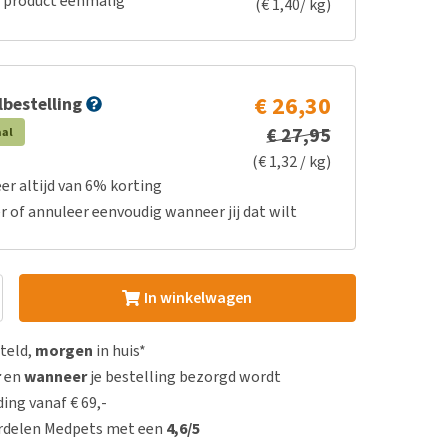
e product eenmalig
(€ 1,40/ kg)
€ 26,30
bestelling
€ 27,95
aal
(€ 1,32 / kg)
er altijd van 6% korting
r of annuleer eenvoudig wanneer jij dat wilt
In winkelwagen
steld,
morgen
in huis*
r
en
wanneer
je bestelling bezorgd wordt
ing vanaf € 69,-
rdelen Medpets met een
4,6/5