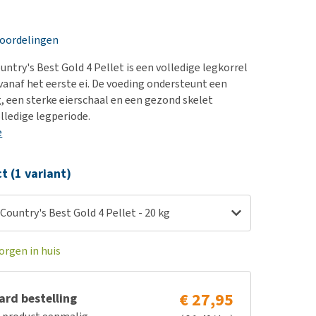
erproblemen
nd te zwaar wordt?
derdom en dementie
lp! Mijn hond plast in
eoordelingen
is. Wat nu?
ergewicht en conditie
kijk alles
ntry's Best Gold 4 Pellet is een volledige legkorrel
ieren, pezen en botten
vanaf het eerste ei. De voeding ondersteunt een
uchtbaarheid
, een sterke eierschaal en een gezond skelet
lledige legperiode.
kijk alles
e
ct (1 variant)
Country's Best Gold 4 Pellet - 20 kg
orgen in huis
€ 27,95
rd bestelling