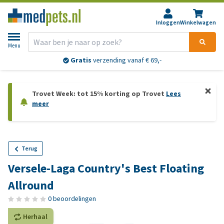
Inloggen
Winkelwagen
Menu
Gratis
verzending vanaf € 69,-
Trovet Week: tot 15% korting op Trovet
Lees
meer
Terug
Versele-Laga Country's Best Floating
Allround
0 beoordelingen
Herhaal