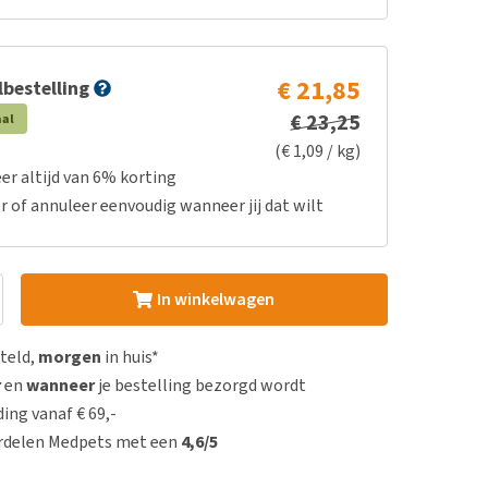
€ 21,85
bestelling
€ 23,25
aal
(€ 1,09 / kg)
er altijd van 6% korting
r of annuleer eenvoudig wanneer jij dat wilt
In winkelwagen
steld,
morgen
in huis*
r
en
wanneer
je bestelling bezorgd wordt
ing vanaf € 69,-
rdelen Medpets met een
4,6/5