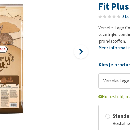
Bench
Nierproblemen
BARF
Ni
ho
er
Fit Plus
Voer- en drinkbakken
Ouderdom en dementie
Puppy apotheek
Ou
He
nvoer
0 b
hu
Op reis en onderweg
Overgewicht en conditie
Vuurwerkangst
Ov
r
Be
Versele-Laga Co
Bekijk alles
Bekijk alles
Puppy benodigdheden
Sp
vezelrijke voed
Bekijk alles
Vr
grondstoffen.
Meer informati
Be
Kies je produ
Versele-Laga 
Nu besteld, m
Standaa
Bestel j