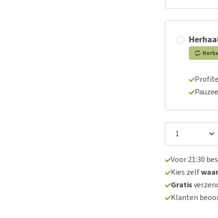
Herhaal
Herh
Profite
Pauzee
Voor 21:30 be
Kies zelf
waa
Gratis
verzend
Klanten beoo