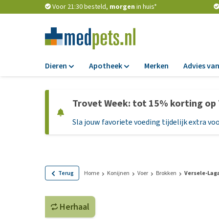
Voor 21:30 besteld,
morgen
in huis*
Dieren
Apotheek
Merken
Advies van
Voer
Apotheek
Trovet Week: tot 15% korting op
Hondenbrokken
Vlooien en teken
Sla jouw favoriete voeding tijdelijk extra voo
Natvoer
Ontworming
Dieetvoer
Medicijnen en
supplementen
Standaardvoer
Probiotica en we
Graanvrij honden
Terug
Home
Konijnen
Voer
Brokken
Versele-Laga
Vitamines en min
Puppyvoer en sna
Medische benodi
Herhaal
Glutenvrij honden