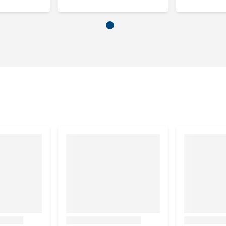
(koper(II)sulfaat-pentahydraat) 6 mg, 3b413 koper
mangaan (mangaan(II)oxide) 30 mg, 3b603 zink (zinkoxide)