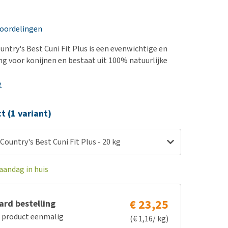
erproblemen
nd te zwaar wordt?
derdom en dementie
lp! Mijn hond plast in
eoordelingen
is. Wat nu?
ergewicht en conditie
kijk alles
untry's Best Cuni Fit Plus is een evenwichtige en
ieren, pezen en botten
ing voor konijnen en bestaat uit 100% natuurlijke
uchtbaarheid
e
kijk alles
ct (1 variant)
Country's Best Cuni Fit Plus - 20 kg
aandag in huis
€ 23,25
rd bestelling
e product eenmalig
(€ 1,16/ kg)