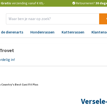
Gratis
verzending vanaf € 69,-
Retourneren?
30 dag
 de dierenarts
Hondenrassen
Kattenrassen
Klantens
Benodigdheden
Aandoeningen
Apotheek
Advies
Aa
Ti
 Trovet
Verkoeling
Angst, gedrag en stress
Vlooien en teken
Advies van de dierenarts
An
He
vl
rdelig in!
Verzorging
Blaas, nier, lever en hart
Ontworming
Vlooien en teken
Bl
h
keuzehulp
Reflectie en verlichting
Gewrichten, beweging en
Medicijnen en
Ge
Wa
HD
supplementen
Gratis voedingsadvies met
H
Manden en kussens
ho
Feedwise
erstand
Huid, jeuk en vacht
Probiotica en weerstand
Hu
voer
Speelgoed
 Country's Best Cuni Fit Plus
Al
Bekijk alles
eralen
Luchtwegen en keel
Vitamines en mineralen
Lu
cks
Halsbanden, riemen,
va
Versele
gdheden
tuigjes
Maag, darmen en diarree
Medische benodigdheden
Ma
voer
Ho