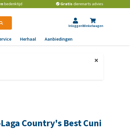
en
bedenktijd
Gratis
dierenarts advies
Inloggen
Winkelwagen
ervice
Herhaal
Aanbiedingen
ndoeningen
ps van de dierenarts
gst, gedrag en stress
t beste middel tegen
ooien en teken bij
aas, nier, lever en hart
onden
wrichten, beweging en
t is het beste
D
ndenvoer?
id, jeuk en vacht
les over het ontwormen
chtwegen en keel
n huisdieren
-Laga Country's Best Cuni
ag, darmen en diarree
e voorkom je dat een