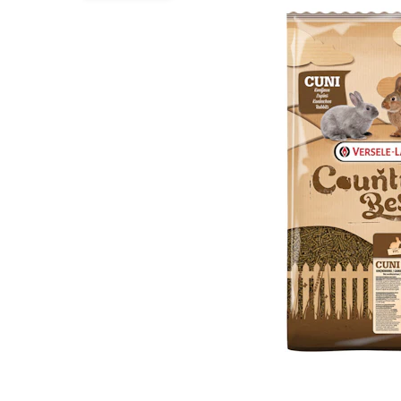
BARF
Hypoallergeen vo
Puppy apotheek
Biologisch honde
Vuurwerkangst
Vegan hondenvoe
Bekijk alles
Snacks
Bekijk alles