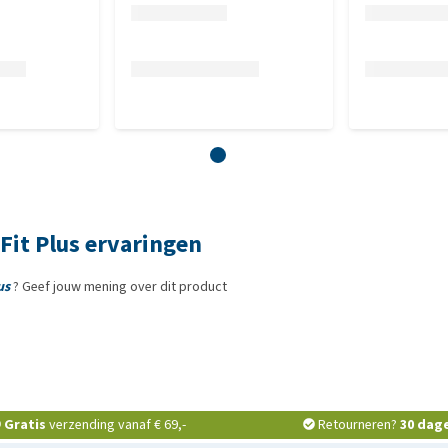
Fit Plus ervaringen
us
? Geef jouw mening over dit product
Gratis
verzending vanaf € 69,-
Retourneren?
30 dag