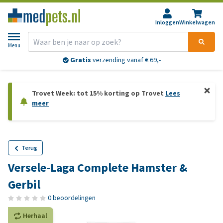
Inloggen
Winkelwagen
Menu
Gratis
verzending vanaf € 69,-
Trovet Week: tot 15% korting op Trovet
Lees
meer
Terug
Versele-Laga Complete Hamster &
Gerbil
0 beoordelingen
Herhaal