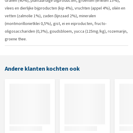
Granen (40%), plantaardige bijproducten, groenten (erwten 15%),
vlees en dierlijke bijproducten (kip 4%), vruchten (appel 4%), oliën en
vetten (zalmolie 1%), zaden (lijnzaad 2%), mineralen
(montmorillonietklei 0,5%), gist, ei en eiproducten, fructo-
oligosacchariden (0,3%), goudsbloem, yucca (125mg/kg), rozemarijn,
groene thee.
Andere klanten kochten ook