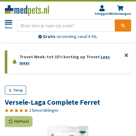
Inloggen
Winkelwagen
Menu
Gratis
verzending vanaf € 69,-
Trovet Week: tot 15% korting op Trovet
Lees
meer
Terug
Versele-Laga Complete Ferret
2 beoordelingen
Herhaal