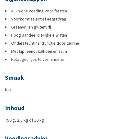
All-in-one voeding voor fretten
Voorkomt selectief eetgedrag
Graanvrij en glutenvrij
Hoog aandeel dierlijke eiwitten
Ondersteunt hartfunctie door taurine
Met kip, eend, kalkoen en zalm
Helpt geurtjes te verminderen
Smaak
Kip
Inhoud
750 g, 2,5 kg of 10 kg
Voedingsadvies