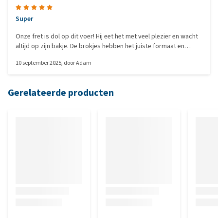
Super
Onze fret is dol op dit voer! Hij eet het met veel plezier en wacht
altijd op zijn bakje. De brokjes hebben het juiste formaat en
verkruimelen niet. De samenstelling is goed uitgebalanceerd en
10 september 2025
, door
Adam
de kwaliteit is duidelijk merkbaar. Zijn vacht glanst meer en hij is
actief en gezond. Een perfecte keuze voor de dagelijkse voeding
van fretten!
Gerelateerde producten