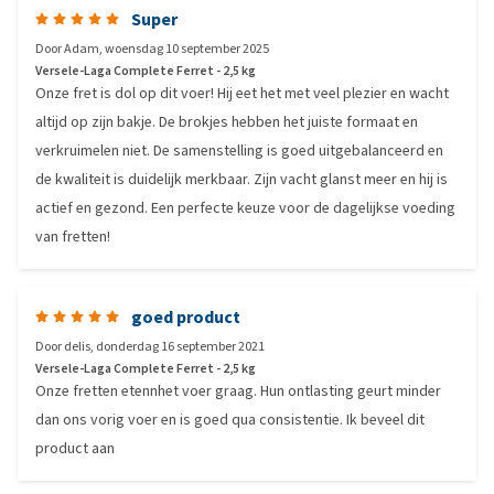
Super
Door
Adam
,
woensdag 10 september 2025
Versele-Laga Complete Ferret - 2,5 kg
Onze fret is dol op dit voer! Hij eet het met veel plezier en wacht
altijd op zijn bakje. De brokjes hebben het juiste formaat en
verkruimelen niet. De samenstelling is goed uitgebalanceerd en
de kwaliteit is duidelijk merkbaar. Zijn vacht glanst meer en hij is
actief en gezond. Een perfecte keuze voor de dagelijkse voeding
van fretten!
goed product
Door
delis
,
donderdag 16 september 2021
Versele-Laga Complete Ferret - 2,5 kg
Onze fretten etennhet voer graag. Hun ontlasting geurt minder
dan ons vorig voer en is goed qua consistentie. Ik beveel dit
product aan