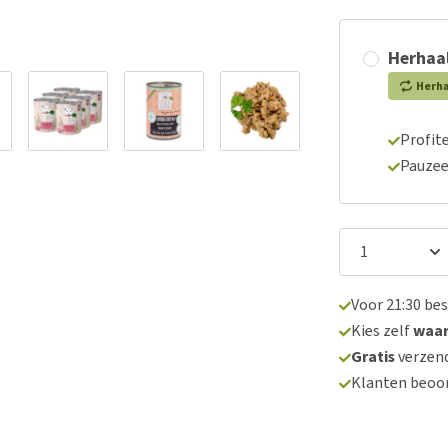
Herhaal
Herh
Profite
Pauzee
Voor 21:30 be
Kies zelf
waa
Gratis
verzend
Klanten beoo