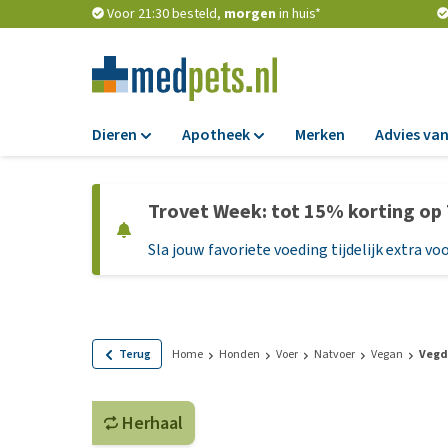
Voor 21:30 besteld,
morgen
in huis*
Dieren
Apotheek
Merken
Advies van
Voer
Apotheek
Trovet Week: tot 15% korting op
Hondenbrokken
Vlooien en teken
Sla jouw favoriete voeding tijdelijk extra voo
Natvoer
Ontworming
Dieetvoer
Medicijnen en
supplementen
Standaardvoer
Probiotica en we
Graanvrij honden
Terug
Home
Honden
Voer
Natvoer
Vegan
Vegd
Vitamines en min
Puppyvoer en sna
Medische benodi
Herhaal
Glutenvrij honden