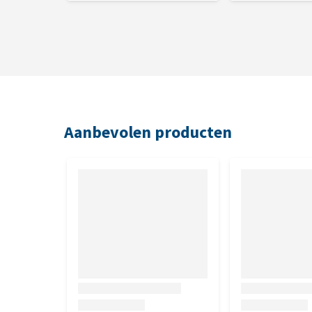
Ruw eiwit 6,4%, ruw vet 4,0%, ruwe celstof 1,6%, ru
verhouding 1,56:1, purinegehalte 30 mg/100 g
Nutritionele toevoegingsmiddelen
Vitamine A (3a672a) 3.450 IE; Vitamine D3 (3a671) 5
pantothenate (3a841) 9,2 mg; L-carnitine (3a910) 41
mg; Taurine (3a370) 437 mg; methionine 2,65 g; IJze
Aanbevolen producten
koperchelaat hydraat (3b413) 1,2 mg; zink als zinko
(3b202) 0,4 mg