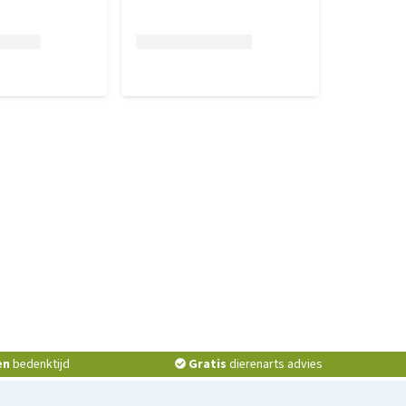
en
bedenktijd
Gratis
dierenarts advies