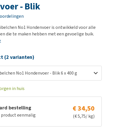
erproblemen
nd te zwaar wordt?
oer - Blik
derdom en dementie
lp! Mijn hond plast in
eoordelingen
is. Wat nu?
ergewicht en conditie
kijk alles
ibelchen No1 Hondenvoer is ontwikkeld voor alle
ieren, pezen en botten
en die te maken hebben met een gevoelige buik.
uchtbaarheid
e
kijk alles
ct (2 varianten)
belchen No1 Hondenvoer - Blik 6 x 400 g
orgen in huis
€ 34,50
rd bestelling
e product eenmalig
(€ 5,75/ kg)