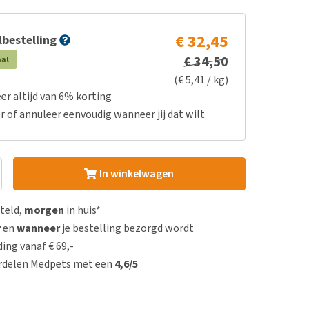
€ 32,45
bestelling
€ 34,50
aal
(€ 5,41 / kg)
er altijd van 6% korting
r of annuleer eenvoudig wanneer jij dat wilt
In winkelwagen
steld,
morgen
in huis*
r
en
wanneer
je bestelling bezorgd wordt
ing vanaf € 69,-
rdelen Medpets met een
4,6/5