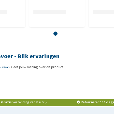
oer - Blik ervaringen
 Blik
? Geef jouw mening over dit product
Gratis
verzending vanaf € 69,-
Retourneren?
30 dag