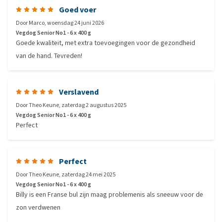
Goed voer
Door
Marco
,
woensdag 24 juni 2026
Vegdog Senior No1 - 6 x 400 g
Goede kwaliteit, met extra toevoegingen voor de gezondheid
van de hand. Tevreden!
Verslavend
Door
Theo Keune
,
zaterdag 2 augustus 2025
Vegdog Senior No1 - 6 x 400 g
Perfect
Perfect
Door
Theo Keune
,
zaterdag 24 mei 2025
Vegdog Senior No1 - 6 x 400 g
Billy is een Franse bul zijn maag problemenis als sneeuw voor de
zon verdwenen