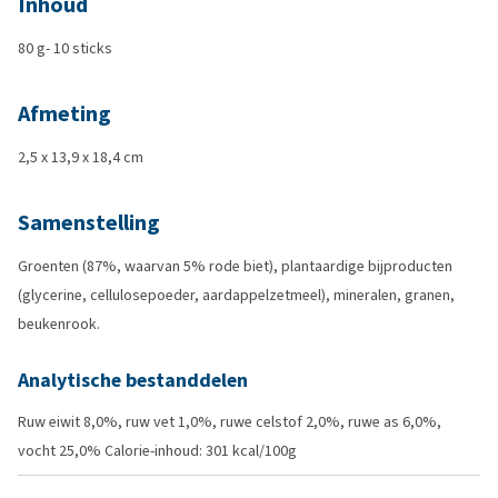
Inhoud
80 g- 10 sticks
Afmeting
2,5 x 13,9 x 18,4 cm
Samenstelling
Groenten (87%, waarvan 5% rode biet), plantaardige bijproducten
(glycerine, cellulosepoeder, aardappelzetmeel), mineralen, granen,
beukenrook.
Analytische bestanddelen
Ruw eiwit 8,0%, ruw vet 1,0%, ruwe celstof 2,0%, ruwe as 6,0%,
vocht 25,0% Calorie-inhoud: 301 kcal/100g