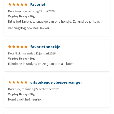
Favoriet
Door
Rosalie
,
woensdag 27 mei 2026
Vegdog Beevy - 80 g
Dit is het favoriete snackje van ons hondje. Ze vind de jerkeys
van Vegdog ook heel lekker.
favoriet snackje
Door
Nick
,
maandag 12 januari 2026
Vegdog Beevy - 80 g
Ik knip ze in stukjes en ze gaan erin als koek!
uitstekende vleesvervanger
Door
nick
,
maandag 22 september 2025
Vegdog Beevy - 80 g
Hond vindt het heerlijk