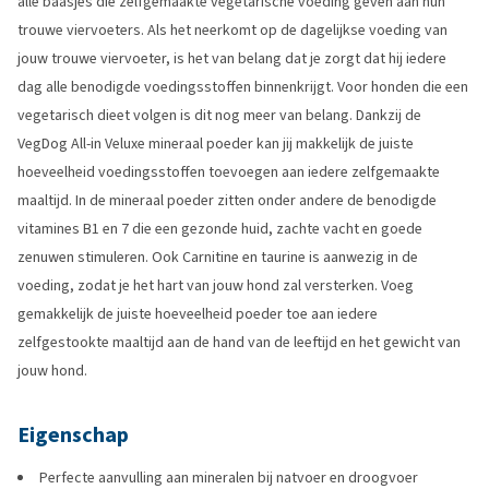
alle baasjes die zelfgemaakte vegetarische voeding geven aan hun
trouwe viervoeters. Als het neerkomt op de dagelijkse voeding van
jouw trouwe viervoeter, is het van belang dat je zorgt dat hij iedere
dag alle benodigde voedingsstoffen binnenkrijgt. Voor honden die een
vegetarisch dieet volgen is dit nog meer van belang. Dankzij de
VegDog All-in Veluxe mineraal poeder kan jij makkelijk de juiste
hoeveelheid voedingsstoffen toevoegen aan iedere zelfgemaakte
maaltijd. In de mineraal poeder zitten onder andere de benodigde
vitamines B1 en 7 die een gezonde huid, zachte vacht en goede
zenuwen stimuleren. Ook Carnitine en taurine is aanwezig in de
voeding, zodat je het hart van jouw hond zal versterken. Voeg
gemakkelijk de juiste hoeveelheid poeder toe aan iedere
zelfgestookte maaltijd aan de hand van de leeftijd en het gewicht van
jouw hond.
Eigenschap
Perfecte aanvulling aan mineralen bij natvoer en droogvoer