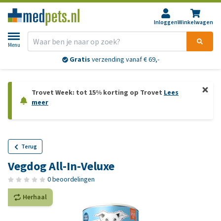
Inloggen
Winkelwagen
Menu
Gratis
verzending vanaf € 69,-
Trovet Week: tot 15% korting op Trovet
Lees
meer
Terug
Vegdog All-In-Veluxe
0 beoordelingen
Herhaal