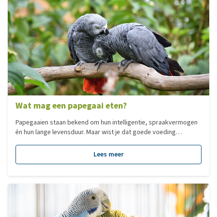
Wat mag een papegaai eten?
Papegaaien staan bekend om hun intelligentie, spraakvermogen
én hun lange levensduur. Maar wist je dat goede voeding
misschien wel het belangrijkste is voor een gezond en lang
papegaaienleven? Veel gezondheidsproblemen bij papegaaien
Lees meer
worden veroorzaakt door jarenlange voedingstekorten. Die
ontstaan vaak ongemerkt en als de eerste klachten zichtbaar
worden, is het helaas vaak al (gedeeltelijk) onomkeerbaar. In
deze blog lees je waar een goed papegaaienmenu aan moet
voldoen, waarom gemengd voer risico’s met zich meebrengt en
wat je vooral niet moet geven.