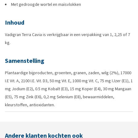
Met gedroogde wortel en maïsvlokken
Inhoud
Vadigran Terra Cavia is verkrijgbaar in een verpakking van 1, 2,25 of 7
kg.
Samenstelling
Plantaardige bijproducten, groenten, granen, zaden, wilg (2%), 17000
I.E Vit. A, 2100 I.E. Vit. D3, 50 mg Vit. E, 1000 mg Vit. C, 75 mg IJzer (E1), 1
mg Jodium (E2), 0.5 mg Kobalt (E3), 15 mg Koper (E4), 30 mg Mangaan
(E5), 75 mg Zink (E6), 0,2 mg Selenium (E8), bewaarmiddelen,
kleurstoffen, antioxidanten.
Andere klanten kochten ook