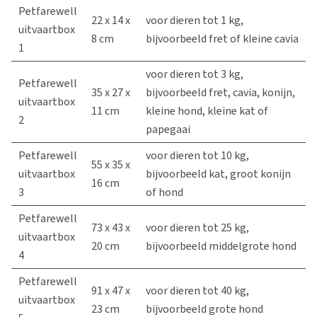
Petfarewell
22 x 14 x
voor dieren tot 1 kg,
uitvaartbox
8 cm
bijvoorbeeld fret of kleine cavia
1
voor dieren tot 3 kg,
Petfarewell
35 x 27 x
bijvoorbeeld fret, cavia, konijn,
uitvaartbox
11 cm
kleine hond, kleine kat of
2
papegaai
Petfarewell
voor dieren tot 10 kg,
55 x 35 x
uitvaartbox
bijvoorbeeld kat, groot konijn
16 cm
3
of hond
Petfarewell
73 x 43 x
voor dieren tot 25 kg,
uitvaartbox
20 cm
bijvoorbeeld middelgrote hond
4
Petfarewell
91 x 47 x
voor dieren tot 40 kg,
uitvaartbox
23 cm
bijvoorbeeld grote hond