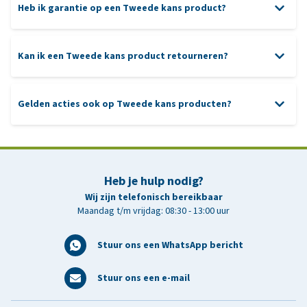
Heb ik garantie op een Tweede kans product?
Originele verpakking
: het Tweede kans product zit nog in de
originele verpakking. Wel zijn er (lichte) gebruikerssporen
Kan ik een Tweede kans product retourneren?
zichtbaar, zoals extra tape, stickers, deuken en/of scheuren. Bij
beschadigingen zorgen we er altijd voor dat de verpakking
goed is afgesloten, zodat het product veilig kan worden
Gelden acties ook op Tweede kans producten?
verzonden.
Opnieuw verpakt
: in sommige gevallen is de originele
verpakking niet meer aanwezig. Het Tweede kans product wordt
dan opnieuw verpakt, zodat het goed beschermd is tijdens
Heb je hulp nodig?
opslag en transport.
Wij zijn telefonisch bereikbaar
Maandag t/m vrijdag: 08:30 - 13:00 uur
Stuur ons een WhatsApp bericht
Stuur ons een e-mail