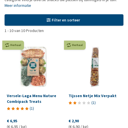
Meer informatie
Filter en sorteer
1
-
10
van
10
Producten
Herhaal
Herhaal
Versele-Laga Menu Nature
Tijssen Netje Mix Verpakt
Combipack Treats
(
1
)
(
1
)
€ 6,95
€ 2,90
(€ 6,95 / kg)
(€ 6,90 / kg)