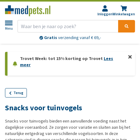
Inloggen
Winkelwagen
Menu
Gratis
verzending vanaf € 69,-
Trovet Week: tot 15% korting op Trovet
Lees
meer
Terug
Snacks voor tuinvogels
Snacks voor tuinvogels bieden een aanvullende voeding naast het
dagelijkse voeraanbod. Ze zorgen voor variatie en sluiten aan bij het
natuurlijke eetgedrag van verschillende vogelsoorten. In deze
categorie vind je diverse snacks die passen bij tuinvogels in je tuin.