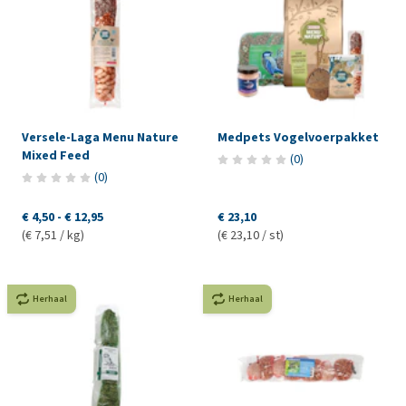
Versele-Laga Menu Nature
Medpets Vogelvoerpakket
Mixed Feed
(
0
)
(
0
)
€ 4,50
-
€ 12,95
€ 23,10
(€ 7,51 / kg)
(€ 23,10 / st)
Herhaal
Herhaal