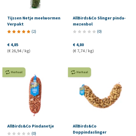
Tijssen Netje meelwormen
AllBirds&Co Slinger pinda-
Verpakt
mezenbol
(
2
)
(
0
)
€ 4,85
€ 4,80
(€ 26,94 / kg)
(€ 7,74 / kg)
Herhaal
Herhaal
AllBirds&Co Pindanetje
AllBirds&Co
Doppindaslinger
(
0
)