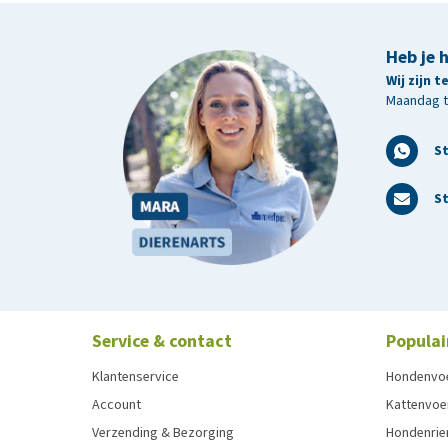
Heb je 
Wij zijn 
Maandag t/
S
St
Service & contact
Populai
Klantenservice
Hondenvo
Account
Kattenvoe
Verzending & Bezorging
Hondenrie