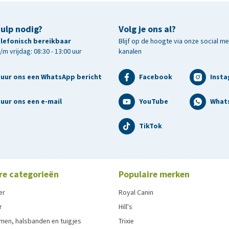
hulp nodig?
Volg je ons al?
telefonisch bereikbaar
Blijf op de hoogte via onze social m
m vrijdag: 08:30 - 13:00 uur
kanalen
tuur ons een WhatsApp bericht
Facebook
Inst
uur ons een e-mail
YouTube
What
TikTok
re categorieën
Populaire merken
er
Royal Canin
r
Hill's
men, halsbanden en tuigjes
Trixie