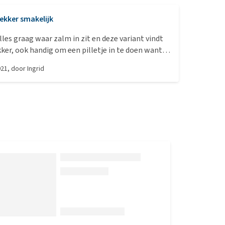
ekker smakelijk
alles graag waar zalm in zit en deze variant vindt
kker, ook handig om een pilletje in te doen want
ze niet
021
, door
Ingrid