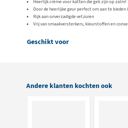
Heerlijk crème voor katten die gek zijn op zalm!
Door de heerlijke geur perfect om aan te bieden
Rijk aan onverzadigde vetzuren
Vrij van smaakversterkers, kleurstoffen en cons
Geschikt voor
Katten
Gebruik
De crème is een aanvullende voeding en kan als sna
Andere klanten kochten ook
worden. Na opening koel bewaren. De crème is na o
Smaak
Zalm