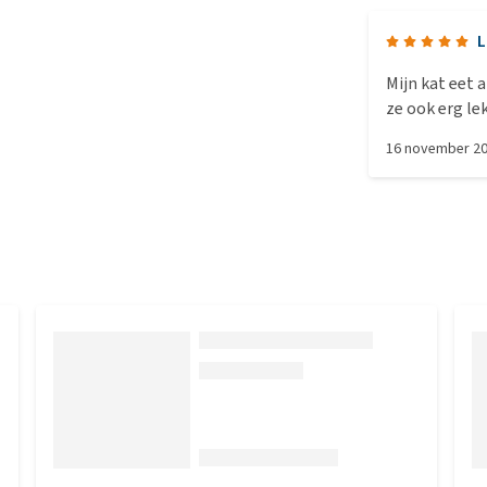
L
Mijn kat eet 
ze ook erg le
easy pill eet 
16 november 2