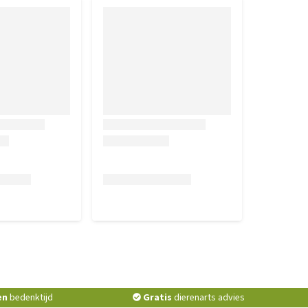
en
bedenktijd
Gratis
dierenarts advies