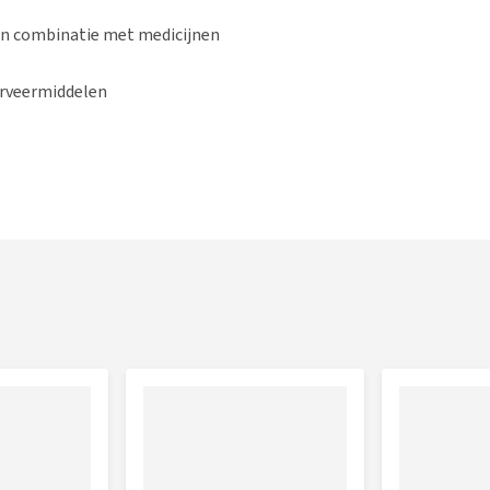
 in combinatie met medicijnen
erveermiddelen
ck of beloning tussen de maaltijden door aangeboden
pening beperkt houdbaar.