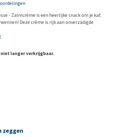
erproblemen
nd te zwaar wordt?
eoordelingen
derdom en dementie
lp! Mijn hond plast in
esse - Zalmcrème is een heerlijke snack om je kat
is. Wat nu?
ergewicht en conditie
rwennen! Deze crème is rijk aan onverzadigde
kijk alles
ieren, pezen en botten
e
uchtbaarheid
kijk alles
 niet langer verkrijgbaar.
n zeggen