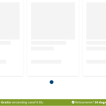
Gratis
verzending vanaf € 69,-
Retourneren?
30 dag