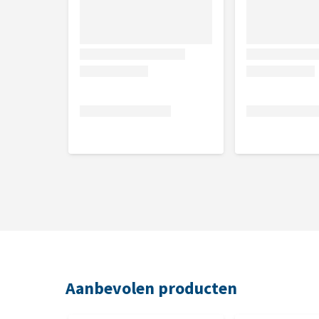
Inhoud
75 gram
Samenstelling
Zalm 35%, koolzaadolie, aardappelzetmeel, maïsz
cellulose, taurine, koolzaadolie, aardappelzetmeel
xanthaangom, taurine.
Analytische bestanddelen
Ruw eiwit 8,4%, ruwe oliën en vetten 15,6%, ruwe a
Aanbevolen producten