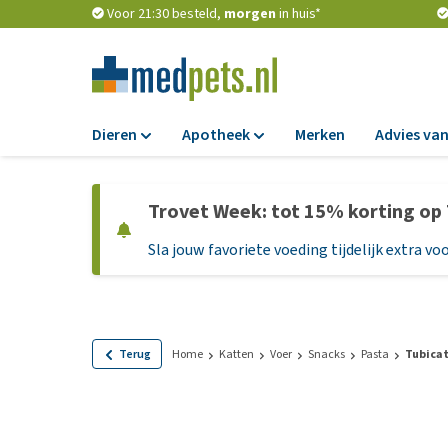
Voor 21:30 besteld,
morgen
in huis*
Dieren
Apotheek
Merken
Advies van
Voer
Apotheek
Trovet Week: tot 15% korting op
Hondenbrokken
Vlooien en teken
Sla jouw favoriete voeding tijdelijk extra voo
Natvoer
Ontworming
Dieetvoer
Medicijnen en
supplementen
Standaardvoer
Probiotica en we
Graanvrij honden
Terug
Home
Katten
Voer
Snacks
Pasta
Tubicat
Vitamines en min
Puppyvoer en sna
Medische benodi
Glutenvrij honden