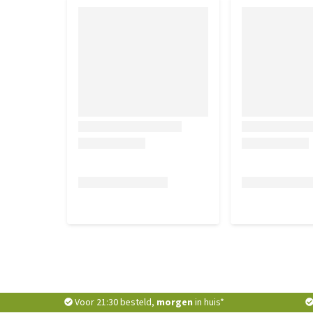
Voor 21:30 besteld,
morgen
in huis*