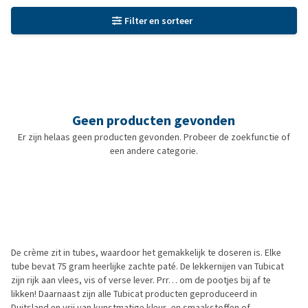
Filter en sorteer
Geen producten gevonden
Er zijn helaas geen producten gevonden. Probeer de zoekfunctie of
een andere categorie.
De crème zit in tubes, waardoor het gemakkelijk te doseren is. Elke
tube bevat 75 gram heerlijke zachte paté. De lekkernijen van Tubicat
zijn rijk aan vlees, vis of verse lever. Prr… om de pootjes bij af te
likken! Daarnaast zijn alle Tubicat producten geproduceerd in
Duitsland en vrij van kunstmatige kleur- en smaakstoffen of