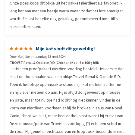
Onze poes koos dit blikje uit het pakket nierdieet als favoriet. Ik
leng het aan met een beetje warm water zodat het iets smeuiger
wordt. Ze lust het elke dag gelukkig, gecombineerd met Hill's
nierdieetbrokken.
Mijn kat vindt dit geweldig!
Door
Marjoke
,
maandag 13 mei 2024
TROVET Renal & Oxalate RID (Chicken) Kat - 6 x 100 g blik
Laatst een proefpakket nierdieetvoeding besteld. Het eerste dat
ik uit de doos haalde was een blikje Trovet Renal & Oxolate RID.
Toen ik het blikje openmaakte stond mijn kat meteen achter me
en hij viel er meteen op aan. Hij is altijd dol geweest op mousse
en paté, maar tot nu toe had ik dit nog niet kunnen vinden in de
vorm van nierdieet. Voorheen at hij de brokjes in saus van Royal
Canin, die hij wel lust, maar heel enthousiast wordt hij er niet van.
Deze mousse/paté van Trovet is voorlopig (?) echt een schot in
de roos. Hij geniet er zichtbaar van en loopt ook tussendoor niet