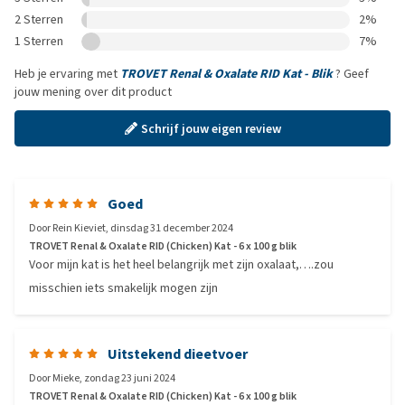
2 Sterren
2%
1 Sterren
7%
Heb je ervaring met
TROVET Renal & Oxalate RID Kat - Blik
? Geef
jouw mening over dit product
Schrijf jouw eigen review
Goed
Door
Rein Kieviet
,
dinsdag 31 december 2024
TROVET Renal & Oxalate RID (Chicken) Kat - 6 x 100 g blik
Voor mijn kat is het heel belangrijk met zijn oxalaat,….zou
misschien iets smakelijk mogen zijn
Uitstekend dieetvoer
Door
Mieke
,
zondag 23 juni 2024
TROVET Renal & Oxalate RID (Chicken) Kat - 6 x 100 g blik