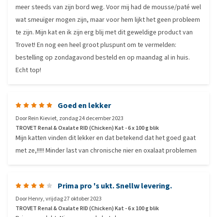
meer steeds van zijn bord weg. Voor mij had de mousse/paté wel
wat smeuïger mogen zijn, maar voor hem lijkt het geen probleem
te zijn. Mijn kat en ik zijn erg blij met dit geweldige product van
Trovet! En nog een heel groot pluspunt om te vermelden:
bestelling op zondagavond besteld en op maandag al in huis.
Echt top!
Goed en lekker
Door
Rein Kieviet
,
zondag 24 december 2023
TROVET Renal & Oxalate RID (Chicken) Kat - 6 x 100 g blik
Mijn katten vinden dit lekker en dat betekend dat het goed gaat
met ze,!!!!! Minder last van chronische nier en oxalaat problemen
Prima pro 's ukt. Snellw levering.
Door
Henry
,
vrijdag 27 oktober 2023
TROVET Renal & Oxalate RID (Chicken) Kat - 6 x 100 g blik