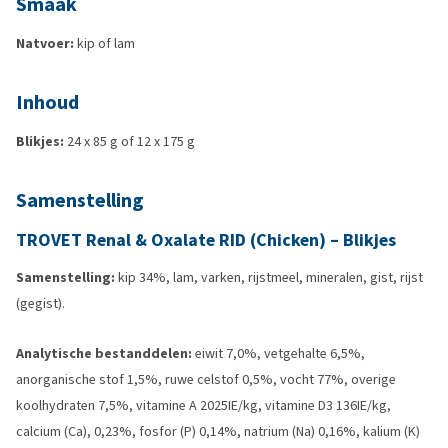
Smaak
Natvoer:
kip of lam
Inhoud
Blikjes:
24 x 85 g of 12 x 175 g
Samenstelling
TROVET Renal & Oxalate RID (Chicken) – Blikjes
Samenstelling:
kip 34%, lam, varken, rijstmeel, mineralen, gist, rijst
(gegist).
Analytische bestanddelen:
eiwit 7,0%, vetgehalte 6,5%,
anorganische stof 1,5%, ruwe celstof 0,5%, vocht 77%, overige
koolhydraten 7,5%, vitamine A 2025IE/kg, vitamine D3 136IE/kg,
calcium (Ca), 0,23%, fosfor (P) 0,14%, natrium (Na) 0,16%, kalium (K)