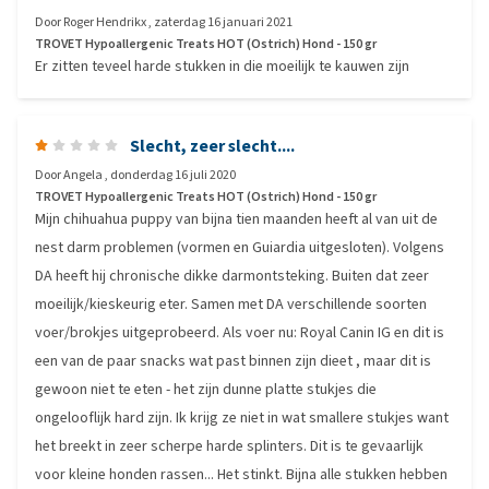
Door
Roger Hendrikx
,
zaterdag 16 januari 2021
TROVET Hypoallergenic Treats HOT (Ostrich) Hond - 150 gr
Er zitten teveel harde stukken in die moeilijk te kauwen zijn
Slecht, zeer slecht....
Door
Angela
,
donderdag 16 juli 2020
TROVET Hypoallergenic Treats HOT (Ostrich) Hond - 150 gr
Mijn chihuahua puppy van bijna tien maanden heeft al van uit de
nest darm problemen (vormen en Guiardia uitgesloten). Volgens
DA heeft hij chronische dikke darmontsteking. Buiten dat zeer
moeilijk/kieskeurig eter. Samen met DA verschillende soorten
voer/brokjes uitgeprobeerd. Als voer nu: Royal Canin IG en dit is
een van de paar snacks wat past binnen zijn dieet , maar dit is
gewoon niet te eten - het zijn dunne platte stukjes die
ongelooflijk hard zijn. Ik krijg ze niet in wat smallere stukjes want
het breekt in zeer scherpe harde splinters. Dit is te gevaarlijk
voor kleine honden rassen... Het stinkt. Bijna alle stukken hebben