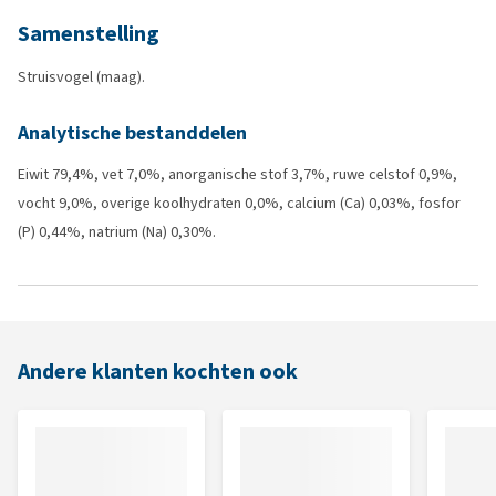
Samenstelling
Struisvogel (maag).
Analytische bestanddelen
Eiwit
79,4%, v
et
7,0%, a
norganische stof
3,7%, r
uwe celstof
0,9%,
v
ocht
9,0%, o
verige koolhydraten
0,0%, c
alcium (Ca)
0,03%, f
osfor
(P)
0,44%, n
atrium (Na)
0,30%.
Andere klanten kochten ook