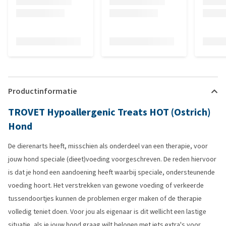
Productinformatie
TROVET Hypoallergenic Treats HOT (Ostrich)
Hond
De dierenarts heeft, misschien als onderdeel van een therapie, voor
jouw hond speciale (dieet)voeding voorgeschreven. De reden hiervoor
is dat je hond een aandoening heeft waarbij speciale, ondersteunende
voeding hoort. Het verstrekken van gewone voeding of verkeerde
tussendoortjes kunnen de problemen erger maken of de therapie
volledig teniet doen. Voor jou als eigenaar is dit wellicht een lastige
situatie, als je jouw hond graag wilt belonen met iets extra's voor