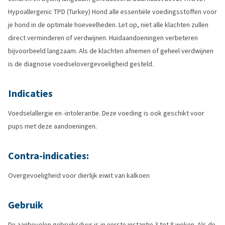
Hypoallergenic TPD (Turkey) Hond alle essentiële voedingsstoffen voor
je hond in de optimale hoeveelheden. Let op, niet alle klachten zullen
direct verminderen of verdwijnen. Huidaandoeningen verbeteren
bijvoorbeeld langzaam. Als de klachten afnemen of geheel verdwijnen
is de diagnose voedselovergevoeligheid gesteld.
Indicaties
Voedselallergie en -intolerantie. Deze voeding is ook geschikt voor
pups met deze aandoeningen.
Contra-indicaties:
Overgevoeligheid voor dierlijk eiwit van kalkoen
Gebruik
De aanbevolen gebruiksduur is in eerste instantie 3 tot 8 weken. Als de