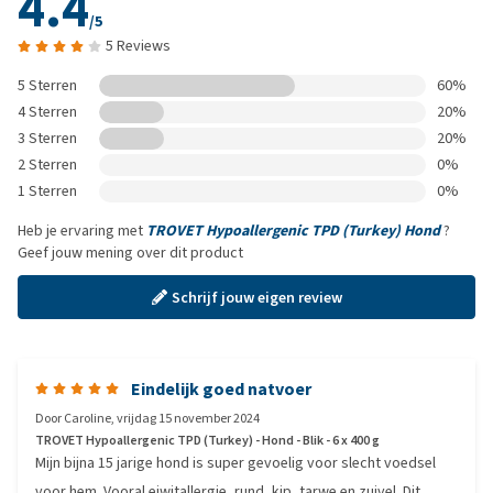
4.4
/5
5 Reviews
5 Sterren
60%
4 Sterren
20%
3 Sterren
20%
2 Sterren
0%
1 Sterren
0%
Heb je ervaring met
TROVET Hypoallergenic TPD (Turkey) Hond
?
Geef jouw mening over dit product
Schrijf jouw eigen review
Eindelijk goed natvoer
Door
Caroline
,
vrijdag 15 november 2024
TROVET Hypoallergenic TPD (Turkey) - Hond - Blik - 6 x 400 g
Mijn bijna 15 jarige hond is super gevoelig voor slecht voedsel
voor hem. Vooral eiwitallergie, rund, kip, tarwe en zuivel. Dit