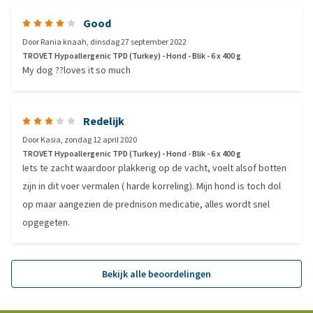
Good
Door
Rania knaah
,
dinsdag 27 september 2022
TROVET Hypoallergenic TPD (Turkey) - Hond - Blik - 6 x 400 g
My dog ??loves it so much
Redelijk
Door
Kasia
,
zondag 12 april 2020
TROVET Hypoallergenic TPD (Turkey) - Hond - Blik - 6 x 400 g
Iets te zacht waardoor plakkerig op de vacht, voelt alsof botten
zijn in dit voer vermalen ( harde korreling). Mijn hond is toch dol
op maar aangezien de prednison medicatie, alles wordt snel
opgegeten.
Bekijk alle beoordelingen