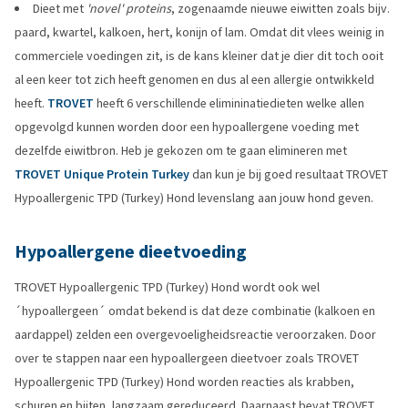
Dieet met
'novel' proteins
, zogenaamde nieuwe eiwitten zoals bijv.
paard, kwartel, kalkoen, hert, konijn of lam. Omdat dit vlees weinig in
commerciele voedingen zit, is de kans kleiner dat je dier dit toch ooit
al een keer tot zich heeft genomen en dus al een allergie ontwikkeld
heeft.
TROVET
heeft 6 verschillende elimininatiedieten welke allen
opgevolgd kunnen worden door een hypoallergene voeding met
dezelfde eiwitbron. Heb je gekozen om te gaan elimineren met
TROVET Unique Protein Turkey
dan kun je bij goed resultaat TROVET
Hypoallergenic TPD (Turkey) Hond levenslang aan jouw hond geven.
Hypoallergene dieetvoeding
TROVET Hypoallergenic TPD (Turkey) Hond wordt ook wel
´hypoallergeen´ omdat bekend is dat deze combinatie (kalkoen en
aardappel) zelden een overgevoeligheidsreactie veroorzaken. Door
over te stappen naar een hypoallergeen dieetvoer zoals TROVET
Hypoallergenic TPD (Turkey) Hond worden reacties als krabben,
schuren en bijten, langzaam gereduceerd. Daarnaast bevat TROVET