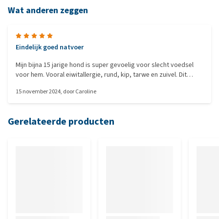
Wat anderen zeggen
Eindelijk goed natvoer
Mijn bijna 15 jarige hond is super gevoelig voor slecht voedsel
voor hem. Vooral eiwitallergie, rund, kip, tarwe en zuivel. Dit
natvoer eet hij samen met Trovet brokjes lam en hij krijgt weer
15 november 2024
, door
Caroline
haartjes op kale huid
Gerelateerde producten