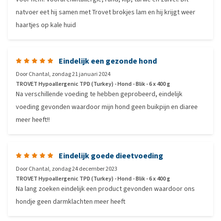
natvoer eet hij samen met Trovet brokjes lam en hij krijgt weer
haartjes op kale huid
Eindelijk een gezonde hond
Door
Chantal
,
zondag 21 januari 2024
TROVET Hypoallergenic TPD (Turkey) - Hond - Blik - 6 x 400 g
Na verschillende voeding te hebben geprobeerd, eindelijk
voeding gevonden waardoor mijn hond geen buikpijn en diaree
meer heeft!!
Eindelijk goede dieetvoeding
Door
Chantal
,
zondag 24 december 2023
TROVET Hypoallergenic TPD (Turkey) - Hond - Blik - 6 x 400 g
Na lang zoeken eindelijk een product gevonden waardoor ons
hondje geen darmklachten meer heeft