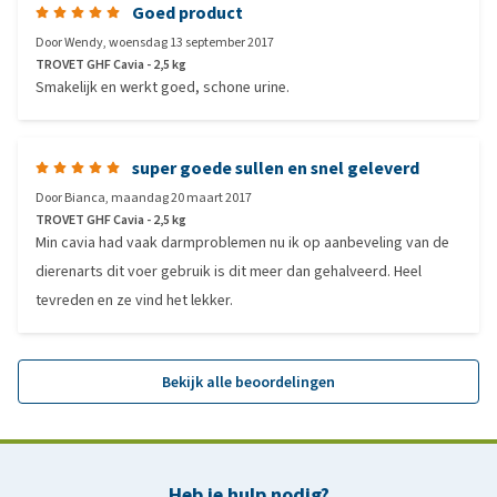
Goed product
Door
Wendy
,
woensdag 13 september 2017
TROVET GHF Cavia - 2,5 kg
Smakelijk en werkt goed, schone urine.
super goede sullen en snel geleverd
Door
Bianca
,
maandag 20 maart 2017
TROVET GHF Cavia - 2,5 kg
Min cavia had vaak darmproblemen nu ik op aanbeveling van de
dierenarts dit voer gebruik is dit meer dan gehalveerd. Heel
tevreden en ze vind het lekker.
Bekijk alle beoordelingen
Heb je hulp nodig?