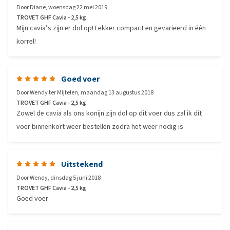
Door
Diane
,
woensdag 22 mei 2019
TROVET GHF Cavia - 2,5 kg
Mijn cavia’s zijn er dol op! Lekker compact en gevarieerd in één
korrel!
Goed voer
Door
Wendy ter Mijtelen
,
maandag 13 augustus 2018
TROVET GHF Cavia - 2,5 kg
Zowel de cavia als ons konijn zijn dol op dit voer dus zal ik dit
voer binnenkort weer bestellen zodra het weer nodig is.
Uitstekend
Door
Wendy
,
dinsdag 5 juni 2018
TROVET GHF Cavia - 2,5 kg
Goed voer