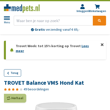
Inloggen
Winkelwagen
Menu
Gratis
verzending vanaf € 69,-
Trovet Week: tot 15% korting op Trovet
Lees
meer
Terug
TROVET Balance VMS Hond Kat
49 beoordelingen
Herhaal