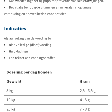
Kan worden ingezet bij pups ter preventie van skeletafwijkingen.
Bevat alle benodigde vitaminen en mineralen in optimale
verhouding en hoeveelheden voor het dier.
Indicaties
Als aanvulling van de voeding bij:
Niet-volledige (dieet)voeding
Huidklachten
Een tekort aan voedingsstoffen
Dosering per dag honden
Gewicht
Gram
5 kg
2,5 - 3,5 g
10 kg
4 - 5 g
20 kg
7 - 8 g