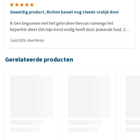
Geweldig product, Bichon kauwt nog steeds vrolijk door
Ik ben begonnen met het gebruiken hiervan vanwege het
beperkte dieet dat mijn hond nodig heeft door jeukende huid. Ze
kan erg kieskeurig zijn met nieuwe producten en heeft eerder
1 juli 2026
, door
Nicky
eten met pre-/probiotica poeder en andere toevoegingen
geweigerd. Ze eet haar eten nu zonder enige aarzeling!
Gerelateerde producten