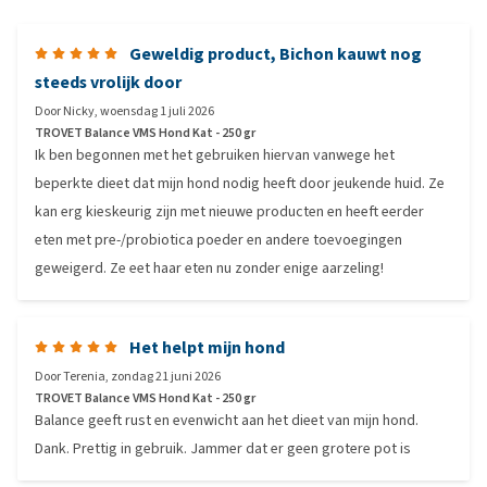
Geweldig product, Bichon kauwt nog
steeds vrolijk door
Door
Nicky
,
woensdag 1 juli 2026
TROVET Balance VMS Hond Kat - 250 gr
Ik ben begonnen met het gebruiken hiervan vanwege het
beperkte dieet dat mijn hond nodig heeft door jeukende huid. Ze
kan erg kieskeurig zijn met nieuwe producten en heeft eerder
eten met pre-/probiotica poeder en andere toevoegingen
geweigerd. Ze eet haar eten nu zonder enige aarzeling!
Het helpt mijn hond
Door
Terenia
,
zondag 21 juni 2026
TROVET Balance VMS Hond Kat - 250 gr
Balance geeft rust en evenwicht aan het dieet van mijn hond.
Dank. Prettig in gebruik. Jammer dat er geen grotere pot is