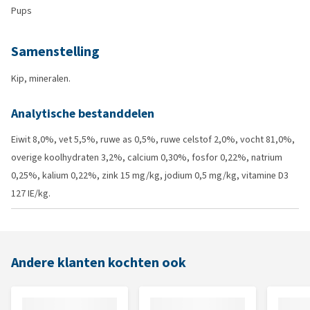
Pups
Samenstelling
Kip, mineralen.
Analytische bestanddelen
Eiwit 8
,0%, v
et
5,5%, ruwe as
0,5%, r
uwe celstof
2,0%, v
ocht
81,0%,
o
verige koolhydraten
3,2%, calcium 0,30%, fosfor 0,22%, natrium
0,25%, kalium 0,22%, zink 15 mg/kg, jodium 0,5 mg/kg, vitamine D3
127 IE/kg.
Andere klanten kochten ook