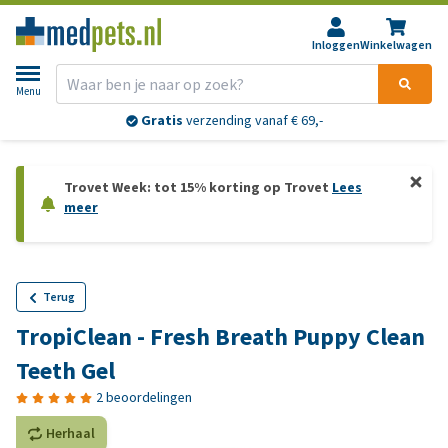
Inloggen
Winkelwagen
Menu
Gratis
verzending vanaf € 69,-
Trovet Week: tot 15% korting op Trovet
Lees
meer
Terug
TropiClean - Fresh Breath Puppy Clean
Teeth Gel
2 beoordelingen
Herhaal