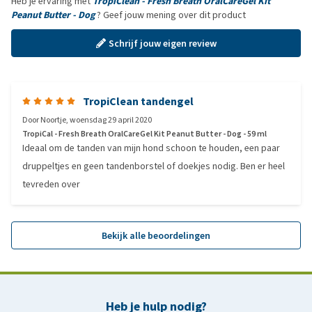
Heb je ervaring met
TropiClean - Fresh Breath OralCareGel Kit
Peanut Butter - Dog
? Geef jouw mening over dit product
Schrijf jouw eigen review
TropiClean tandengel
Door
Noortje
,
woensdag 29 april 2020
TropiCal - Fresh Breath OralCareGel Kit Peanut Butter - Dog - 59 ml
Ideaal om de tanden van mijn hond schoon te houden, een paar
druppeltjes en geen tandenborstel of doekjes nodig. Ben er heel
tevreden over
Bekijk alle beoordelingen
Heb je hulp nodig?