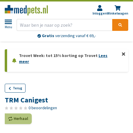
Inloggen
Winkelwagen
Menu
Gratis
verzending vanaf € 69,-
Trovet Week: tot 15% korting op Trovet
Lees
meer
Terug
TRM Canigest
0 beoordelingen
Herhaal