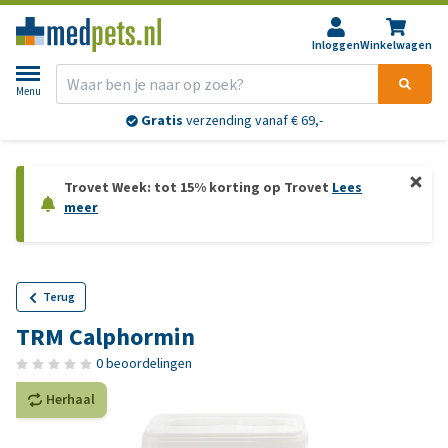
Inloggen
Winkelwagen
Menu
Gratis
verzending vanaf € 69,-
Trovet Week: tot 15% korting op Trovet
Lees
meer
Terug
TRM Calphormin
0 beoordelingen
Herhaal