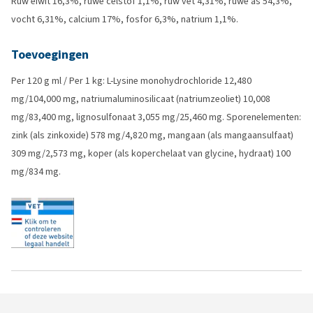
Ruw eiwit 16,3%, ruwe celstof 1,1%, ruw vet 4,31%, ruwe as 54,3%,
vocht 6,31%, calcium 17%, fosfor 6,3%, natrium 1,1%.
Toevoegingen
Per 120 g ml / Per 1 kg: L-Lysine monohydrochloride 12,480
mg/104,000 mg, natriumaluminosilicaat (natriumzeoliet) 10,008
mg/83,400 mg, lignosulfonaat 3,055 mg/25,460 mg. Sporenelementen:
zink (als zinkoxide) 578 mg/4,820 mg, mangaan (als mangaansulfaat)
309 mg/2,573 mg, koper (als koperchelaat van glycine, hydraat) 100
mg/834 mg.