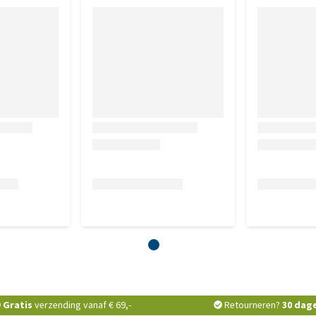
Gratis
verzending vanaf € 69,-
Retourneren?
30 dag