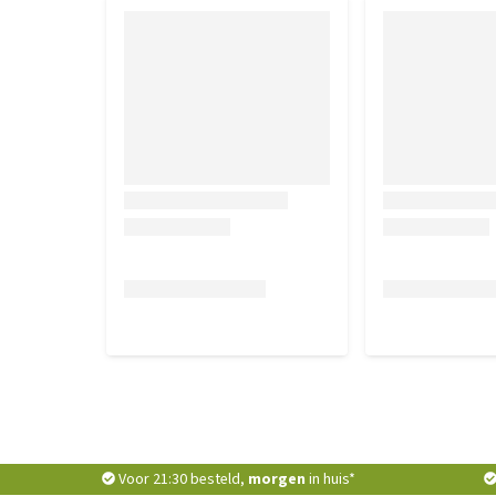
Voor 21:30 besteld,
morgen
in huis*