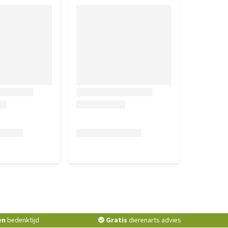
en
bedenktijd
Gratis
dierenarts advies