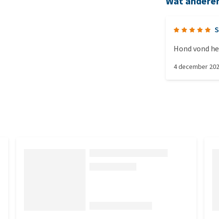
Wat andere
S
Hond vond he
4 december 20