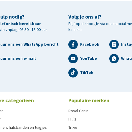
hulp nodig?
Volg je ons al?
telefonisch bereikbaar
Blijf op de hoogte via onze social m
m vrijdag: 08:30 - 13:00 uur
kanalen
tuur ons een WhatsApp bericht
Facebook
Inst
uur ons een e-mail
YouTube
What
TikTok
re categorieën
Populaire merken
er
Royal Canin
r
Hill's
men, halsbanden en tuigjes
Trixie