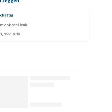
n zeggen
chattig
m ook heel leuk
23
, door
Bertie