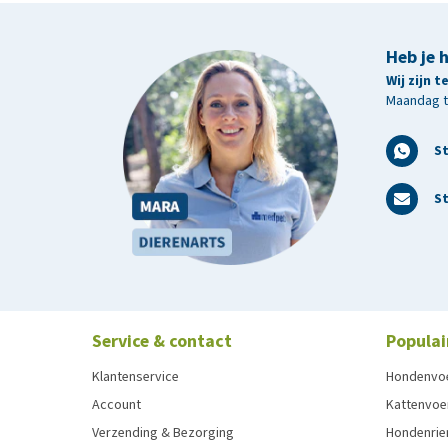
Heb je 
Wij zijn 
Maandag t/
S
St
Service & contact
Populai
Klantenservice
Hondenvo
Account
Kattenvoe
Verzending & Bezorging
Hondenrie