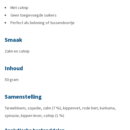
Met catnip
Geen toegevoegde suikers
Perfect als beloning of tussendoortje
Smaak
Zalm en catnip
Inhoud
50 gram
Samenstelling
Tarwebloem, sojaolie, zalm (7 %), kippenvet, rode biet, kurkuma,
spinazie, kippen lever, catnip (1 %)