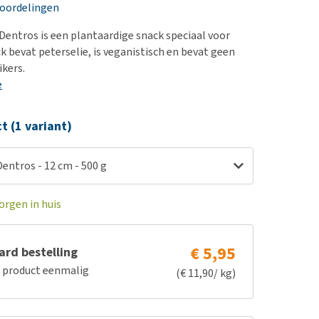
erproblemen
nd te zwaar wordt?
eoordelingen
derdom en dementie
lp! Mijn hond plast in
 Dentros is een plantaardige snack speciaal voor
is. Wat nu?
ergewicht en conditie
k bevat peterselie, is veganistisch en bevat geen
kijk alles
kers.
ieren, pezen en botten
e
uchtbaarheid
kijk alles
ct (1 variant)
Dentros - 12 cm - 500 g
orgen in huis
€ 5,95
rd bestelling
e product eenmalig
(€ 11,90/ kg)