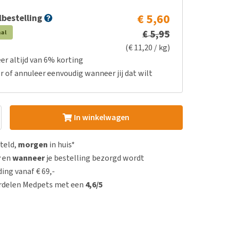
€ 5,60
bestelling
€ 5,95
aal
(€ 11,20 / kg)
er altijd van 6% korting
r of annuleer eenvoudig wanneer jij dat wilt
In winkelwagen
steld,
morgen
in huis*
r
en
wanneer
je bestelling bezorgd wordt
ing vanaf € 69,-
rdelen Medpets met een
4,6/5