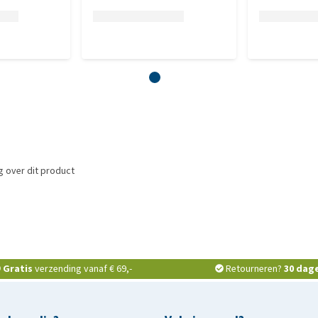
 over dit product
Gratis
verzending vanaf € 69,-
Retourneren?
30 dag