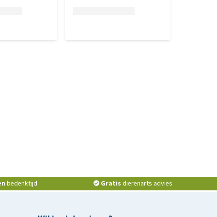
en
bedenktijd
Gratis
dierenarts advies