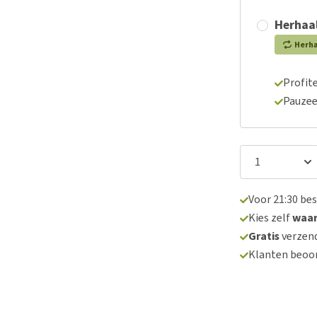
Herhaal
Herh
Profite
Pauzee
Voor 21:30 be
Kies zelf
waa
Gratis
verzend
Klanten beoo