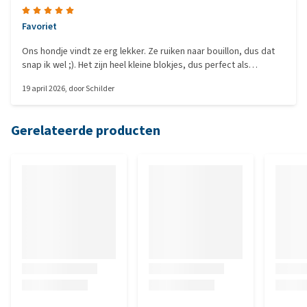
Favoriet
Ons hondje vindt ze erg lekker. Ze ruiken naar bouillon, dus dat
snap ik wel ;). Het zijn heel kleine blokjes, dus perfect als
beloning tijdens het trainen. Doordat hij ze zo lekker vindt
19 april 2026
, door
Schilder
(ruiken) is dit voor hem een high value beloning.
Gerelateerde producten