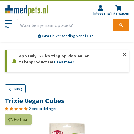
Inloggen
Winkelwagen
Menu
Gratis
verzending vanaf € 69,-
App Only: 5% korting op vlooien- en
tekenproducten!
Lees meer
Terug
Trixie Vegan Cubes
2 beoordelingen
Herhaal