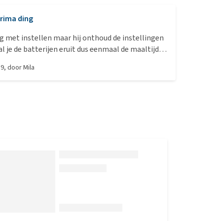
rima ding
ig met instellen maar hij onthoud de instellingen
al je de batterijen eruit dus eenmaal de maaltijden
 klaar. (Behalve de tijd dan) Je kan 3 maaltijden
19
, door
Mila
n dus in totaal 2 dagen voer of twee bakjes per
draait ie na 10min nog een keer voor een grotere
als we eens een
 zijn dan zetten we deze neer.