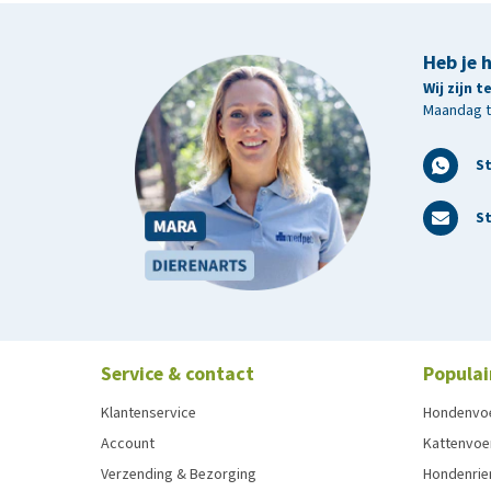
Heb je 
Wij zijn 
Maandag t/
S
St
Service & contact
Populai
Klantenservice
Hondenvo
Account
Kattenvoe
Verzending & Bezorging
Hondenrie