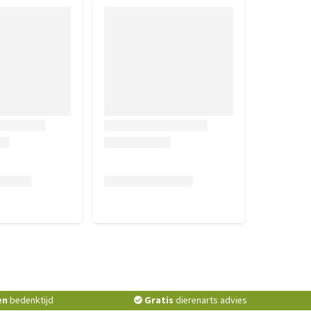
en
bedenktijd
Gratis
dierenarts advies