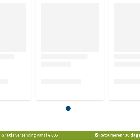
Gratis
verzending vanaf € 69,-
Retourneren?
30 dag