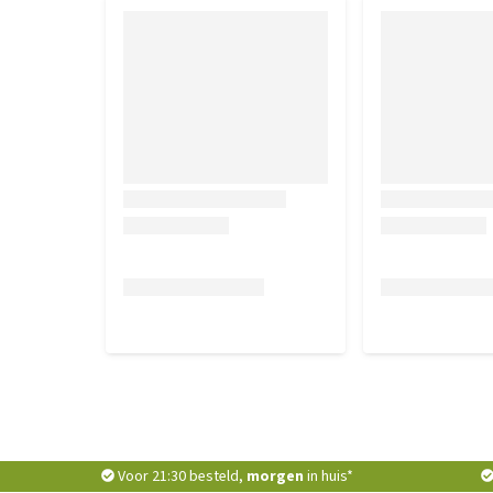
Voor 21:30 besteld,
morgen
in huis*