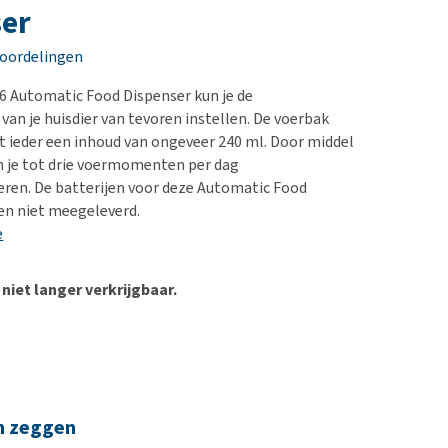
erproblemen
nd te zwaar wordt?
ser
derdom en dementie
lp! Mijn hond plast in
eoordelingen
is. Wat nu?
ergewicht en conditie
kijk alles
X6 Automatic Food Dispenser kun je de
ieren, pezen en botten
n je huisdier van tevoren instellen. De voerbak
uchtbaarheid
et ieder een inhoud van ongeveer 240 ml. Door middel
n je tot drie voermomenten per dag
kijk alles
en. De batterijen voor deze Automatic Food
en niet meegeleverd.
e
 niet langer verkrijgbaar.
n zeggen