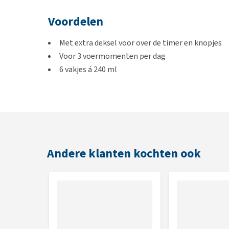
Voordelen
Met extra deksel voor over de timer en knopjes
Voor 3 voermomenten per dag
6 vakjes á 240 ml
Tot 3 vakjes openen per voermoment
Geschikt voor droog- en natvoer
Eenvoudig te reinigen
Afmetingen
Andere klanten kochten ook
Ø 32 cm
Kleur
Wit/grijs