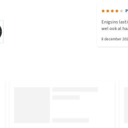
P
Enigsins last
wel ook al ha
ingesteld is t
8 december 20
inprogrammere
maaltijd dan 
hoeveelheid voer. Wij vinden het ideaal voor 
weekendje weg