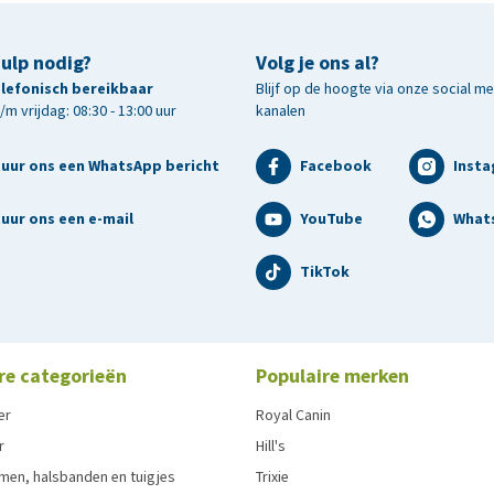
hulp nodig?
Volg je ons al?
telefonisch bereikbaar
Blijf op de hoogte via onze social m
m vrijdag: 08:30 - 13:00 uur
kanalen
tuur ons een WhatsApp bericht
Facebook
Inst
uur ons een e-mail
YouTube
What
TikTok
re categorieën
Populaire merken
er
Royal Canin
r
Hill's
men, halsbanden en tuigjes
Trixie