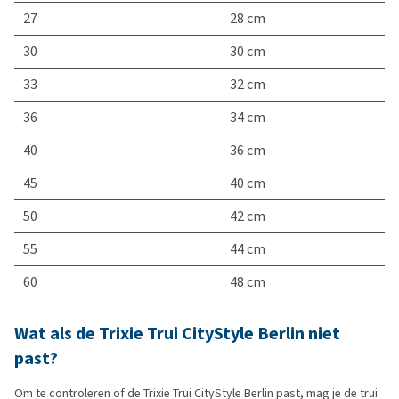
27
28 cm
30
30 cm
33
32 cm
36
34 cm
40
36 cm
45
40 cm
50
42 cm
55
44 cm
60
48 cm
Wat als de Trixie Trui CityStyle Berlin niet
past?
Om te controleren of de Trixie Trui CityStyle Berlin past, mag je de trui