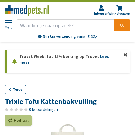
Inloggen
Winkelwagen
Menu
Gratis
verzending vanaf € 69,-
Trovet Week: tot 15% korting op Trovet
Lees
meer
Terug
Trixie Tofu Kattenbakvulling
0 beoordelingen
Herhaal