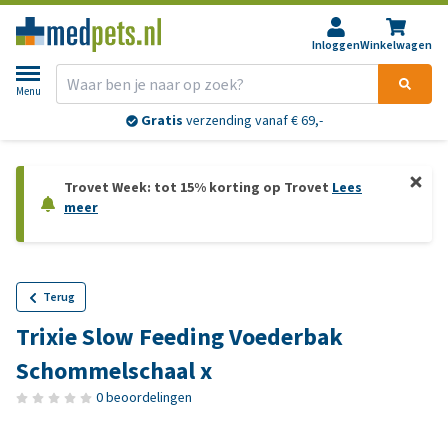
Inloggen
Winkelwagen
Menu
Gratis
verzending vanaf € 69,-
Trovet Week: tot 15% korting op Trovet
Lees
meer
Terug
Trixie Slow Feeding Voederbak
Schommelschaal x
0 beoordelingen