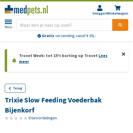
Inloggen
Winkelwagen
Menu
Gratis
verzending vanaf € 69,-
Trovet Week: tot 15% korting op Trovet
Lees
meer
Terug
Trixie Slow Feeding Voederbak
Bijenkorf
0 beoordelingen