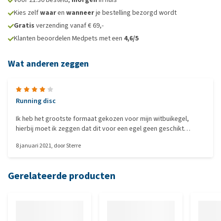
Kies zelf
waar
en
wanneer
je bestelling bezorgd wordt
Gratis
verzending vanaf € 69,-
Klanten beoordelen Medpets met een
4,6/5
Wat anderen zeggen
Running disc
Ik heb het grootste formaat gekozen voor mijn witbuikegel,
hierbij moet ik zeggen dat dit voor een egel geen geschikt
loopwiel is. Loopwiel valt de hele tijd om als mijn egel erop gaat
8 januari 2021
, door
Sterre
rennen, nu met knuffels en dingen geprobeerd hem zo stabiel
mogelijk te maken dat die niet omvalt. Helaas gebeurd dit nog
steeds veel. Verder vind ze hem heerlijk om op te rennen, zou
Gerelateerde producten
hem zeker aanraden voor kleine knaagdieren. Makkelijk schoon
te maken ook!