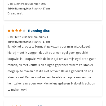
Door
E
,
zaterdag 16 januari 2021
Trixie Running Disc Plastic - 17 cm
Draaid niet.
Running disc
Door
Sterre
,
vrijdag 8 januari 2021
Trixie Running Disc Plastic - 17 cm
Ik heb het grootste formaat gekozen voor mijn witbuikegel,
hierbij moet ik zeggen dat dit voor een egel geen geschikt
loopwiel is. Loopwiel valt de hele tijd om als mijn egel erop gaat
rennen, nu met knuffels en dingen geprobeerd hem zo stabiel
mogelijk te maken dat die niet omvalt. Helaas gebeurd dit nog
steeds veel. Verder vind ze hem heerlijk om op te rennen, zou
hem zeker aanraden voor kleine knaagdieren. Makkelijk schoon
te maken ook!