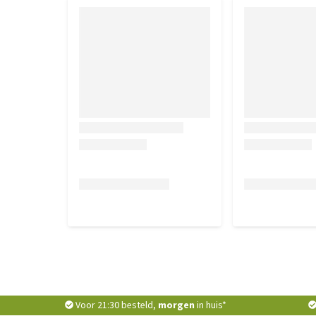
Voor 21:30 besteld,
morgen
in huis*