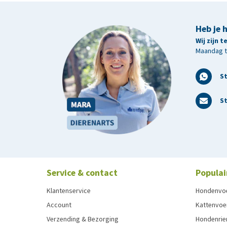
Heb je 
Wij zijn 
Maandag t/
S
St
Service & contact
Populai
Klantenservice
Hondenvo
Account
Kattenvoe
Verzending & Bezorging
Hondenrie