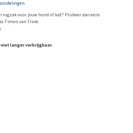
erproblemen
nd te zwaar wordt?
eoordelingen
derdom en dementie
lp! Mijn hond plast in
 rugzak voor jouw hond of kat? Probeer dan eens
is. Wat nu?
ergewicht en conditie
as Timon van Trixie.
kijk alles
e
ieren, pezen en botten
uchtbaarheid
 niet langer verkrijgbaar.
kijk alles