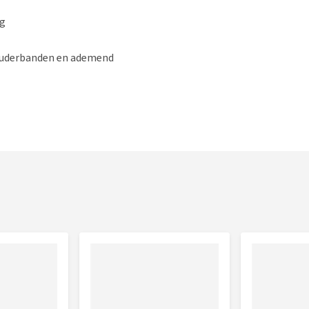
ng
ouderbanden en ademend
iet elk dier zal het fijn vinden om in een rugzak vervoerd te
er en laat hem of haar wennen aan de rugzak.