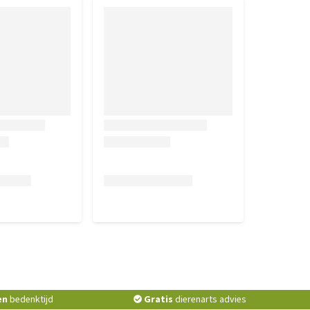
en
bedenktijd
Gratis
dierenarts advies