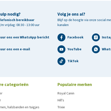
hulp nodig?
Volg je ons al?
telefonisch bereikbaar
Blijf op de hoogte via onze social m
m vrijdag: 08:30 - 13:00 uur
kanalen
tuur ons een WhatsApp bericht
Facebook
Inst
uur ons een e-mail
YouTube
What
TikTok
re categorieën
Populaire merken
er
Royal Canin
r
Hill's
men, halsbanden en tuigjes
Trixie