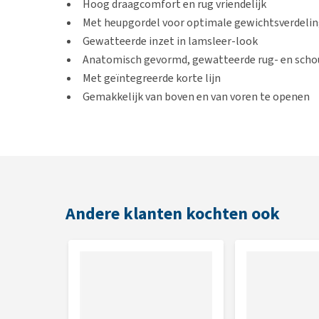
Hoog draagcomfort en rug vriendelijk
Met heupgordel voor optimale gewichtsverdeli
Gewatteerde inzet in lamsleer-look
Anatomisch gevormd, gewatteerde rug- en sch
Met geïntegreerde korte lijn
Gemakkelijk van boven en van voren te openen
Gemaakt van hoogwaardig polyester
Afmetingen
34 x 44 x 30 cm (belastbaar tot 12 kg)
Andere klanten kochten ook
Let op!
Kies altijd een maat die bij jouw dier past. N
worden. Kijk dus goed naar het gedrag van je huisdi
Kleur
Zwart en grijs