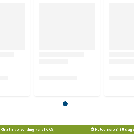
Gratis
verzending vanaf € 69,-
Retourneren?
30 dag