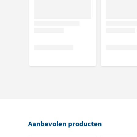
Wat als mijn hond/kat niet in de 
Om te controleren of de Trixie Rugtas Timon past, m
houden. Zo kun je controleren of het past. Je mag 
als het in aanraking is geweest met je huisdier. Indi
hondenhaar bevat, vies ruikt of gewassen is, dan wo
ten bate van een goed doel (lokaal asiel). Aangezie
nieuwstaat worden geretourneerd, moeten wij helaa
Aanbevolen producten