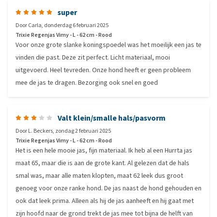
super
Door
Carla
,
donderdag 6 februari 2025
Trixie Regenjas Vimy - L - 62 cm - Rood
Voor onze grote slanke koningspoedel was het moeilijk een jas te
vinden die past. Deze zit perfect. Licht materiaal, mooi
uitgevoerd. Heel tevreden. Onze hond heeft er geen probleem
mee de jas te dragen. Bezorging ook snel en goed
Valt klein/smalle hals/pasvorm
Door
L. Beckers
,
zondag 2 februari 2025
Trixie Regenjas Vimy - L - 62 cm - Rood
Het is een hele mooie jas, fijn materiaal. Ik heb al een Hurrta jas
maat 65, maar die is aan de grote kant. Al gelezen dat de hals
smal was, maar alle maten klopten, maat 62 leek dus groot
genoeg voor onze ranke hond. De jas naast de hond gehouden en
ook dat leek prima. Alleen als hij de jas aanheeft en hij gaat met
zijn hoofd naar de grond trekt de jas mee tot bijna de helft van