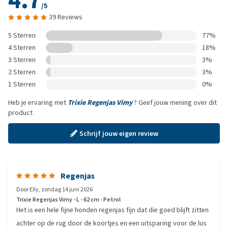
4.7
/5
39 Reviews
5 Sterren
77%
4 Sterren
18%
3 Sterren
3%
2 Sterren
3%
1 Sterren
0%
Heb je ervaring met
Trixie Regenjas Vimy
? Geef jouw mening over dit
product
Schrijf jouw eigen review
Regenjas
Door
Elly
,
zondag 14 juni 2026
Trixie Regenjas Vimy - L - 62 cm - Petrol
Het is een hele fijne honden regenjas fijn dat die goed blijft zitten
achter op de rug door de koortjes en een uitsparing voor de lus