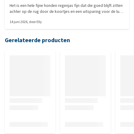
Het is een hele fijne honden regenjas fijn dat die goed blijft zitten
achter op de rug door de koortjes en een uitsparing voor de lus
van de halsband maat klopt goed als je opmeet en de kleur komt
14 juni 2026
, door
Elly
ook overeen.
Gerelateerde producten