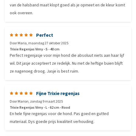
van de halsband maat klopt goed als je opmeet en de kleur komt
ook overeen.
Perfect
Door
Maria
,
maandag 27 oktober 2025
Trixie Regenjas Vimy - S - 40 cm
Perfect regenjasje voor mijn hond die absoluut niets aan haar lijf
wil. Dit jasje accepteert ze redelijk. Nu met de heftige buien blijft
ze nagenoeg droog. Jasje is best ruim.
Fijne Trixie regenjas
Door
Marion
,
zondag 9 maart 2025
Trixie Regenjas Vimy - L - 62 cm - Rood
En hele fijne regenjas voor de hond. Pas goed en gutted
materiaal. Dys goede prijs kwaliteit verhouding.