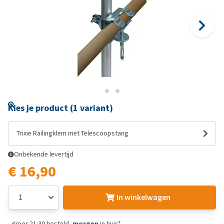
Kies je product (1 variant)
Trixie Railingklem met Telescoopstang
Onbekende levertijd
€ 16,90
In winkelwagen
Voor 21:30 besteld,
morgen
in huis*