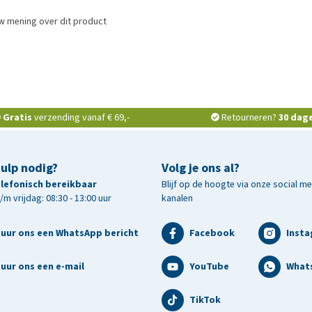
w mening over dit product
Gratis
verzending vanaf € 69,-
Retourneren?
30 dag
hulp nodig?
Volg je ons al?
telefonisch bereikbaar
Blijf op de hoogte via onze social m
m vrijdag: 08:30 - 13:00 uur
kanalen
tuur ons een WhatsApp bericht
Facebook
Inst
uur ons een e-mail
YouTube
What
TikTok