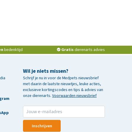
en
bedenktijd
Gratis
dierenarts advies
Wil je niets missen?
edia
Schrijf je nu in voor de Medpets nieuwsbrief
met daarin de laatste nieuwtjes, leuke acties,
exclusieve kortingscodes en tips & advies van
onze dierenarts.
Voorwaarden nieuwsbrief
agram
sApp
Inschrijven