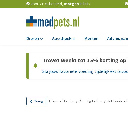
Voor 21:30 besteld,
morgen
in huis*
Dieren
Apotheek
Merken
Advies van
Voer
Apotheek
Trovet Week: tot 15% korting op
Hondenbrokken
Vlooien en teken
Sla jouw favoriete voeding tijdelijk extra voo
Natvoer
Ontworming
Dieetvoer
Medicijnen en
supplementen
Standaardvoer
Probiotica en we
Graanvrij honden
Terug
Home
Honden
Benodigdheden
Halsbanden, r
Vitamines en min
Puppyvoer en sna
Medische benodi
Glutenvrij honden