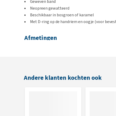
Geweven band
Neopreen gewatteerd
Beschikbaar in bosgroen of karamel
Met D-ring op de handriem en oogje (voor bevest
Afmetingen
XS: 1,20 mm x 10 mm
XS/S: 1,20 mm x 15 mm
M/L: 1 mm x 20 mm
L/XL: 1 mm x 25 mm
Andere klanten kochten ook