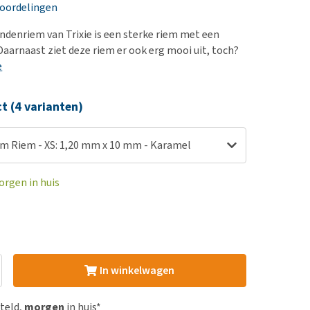
erproblemen
nd te zwaar wordt?
eoordelingen
derdom en dementie
lp! Mijn hond plast in
enriem van Trixie is een sterke riem met een
is. Wat nu?
ergewicht en conditie
aarnaast ziet deze riem er ook erg mooi uit, toch?
kijk alles
e
ieren, pezen en botten
uchtbaarheid
ct (4 varianten)
kijk alles
um Riem - XS: 1,20 mm x 10 mm - Karamel
orgen in huis
In winkelwagen
steld,
morgen
in huis*