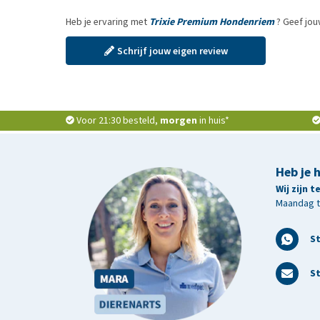
Heb je ervaring met
Trixie Premium Hondenriem
? Geef jou
Schrijf jouw eigen review
Voor 21:30 besteld,
morgen
in huis*
Heb je 
Wij zijn 
Maandag t/
S
St