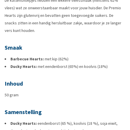
De kattensnoepjes hebben een lekkere vleessmaak (minstens 62%
vlees) wat ze onweerstaanbaar maakt voor jouw huisdier. De Premio
Hearts zijn glutenvrij en bevatten geen toegevoegde suikers. De
snacks zitten in een handig hersluitbaar zakje, waardoor je ze langer
vers kunt houden.
Smaak
Barbecue Hearts:
met kip (62%)
Ducky Hearts:
met eendenborst (65%) en koolvis (18%)
Inhoud
50 gram
Samenstelling
Ducky Hearts:
eendenborst (65 %), koolvis (18 %), soja eiwit,