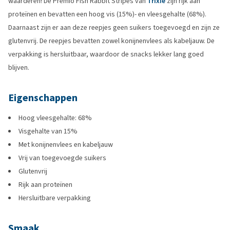
waarderen! De Premio Fish Rabbit Stripes van
Trixie
zijn rijk aan
proteïnen en bevatten een hoog vis (15%)- en vleesgehalte (68%).
Daarnaast zijn er aan deze reepjes geen suikers toegevoegd en zijn ze
glutenvrij. De reepjes bevatten zowel konijnenvlees als kabeljauw. De
verpakking is hersluitbaar, waardoor de snacks lekker lang goed
blijven.
Eigenschappen
Hoog vleesgehalte: 68%
Visgehalte van 15%
Met konijnenvlees en kabeljauw
Vrij van toegevoegde suikers
Glutenvrij
Rijk aan proteïnen
Hersluitbare verpakking
Smaak