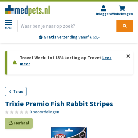
Inloggen
Winkelwagen
Menu
Gratis
verzending vanaf € 69,-
Trovet Week: tot 15% korting op Trovet
Lees
meer
Terug
Trixie Premio Fish Rabbit Stripes
0 beoordelingen
Herhaal