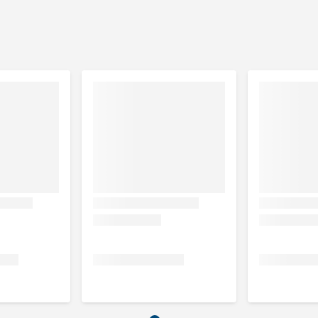
ja eiwit, glycerine, mineralen
as 2%, ruwe celstof 1%