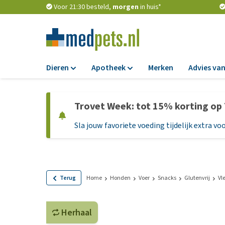
Voor 21:30 besteld,
morgen
in huis*
Dieren
Apotheek
Merken
Advies van
Voer
Apotheek
Trovet Week: tot 15% korting op
Hondenbrokken
Vlooien en teken
Sla jouw favoriete voeding tijdelijk extra voo
Natvoer
Ontworming
Dieetvoer
Medicijnen en
supplementen
Standaardvoer
Probiotica en we
Graanvrij honden
Terug
Home
Honden
Voer
Snacks
Glutenvrij
Vl
Vitamines en min
Puppyvoer en sna
Medische benodi
Herhaal
Glutenvrij honden