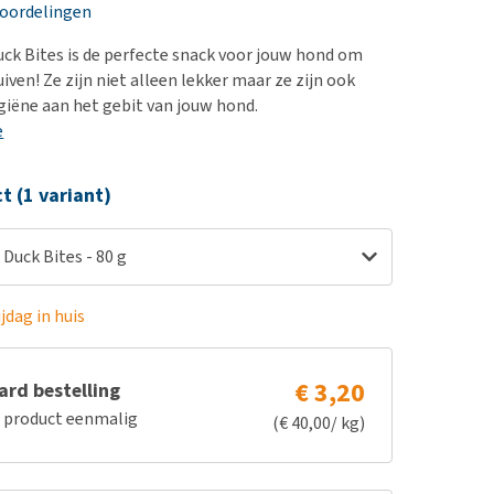
erproblemen
nd te zwaar wordt?
eoordelingen
derdom en dementie
lp! Mijn hond plast in
uck Bites is de perfecte snack voor jouw hond om
is. Wat nu?
ergewicht en conditie
uiven! Ze zijn niet alleen lekker maar ze zijn ook
kijk alles
giëne aan het gebit van jouw hond.
ieren, pezen en botten
e
uchtbaarheid
kijk alles
ct (1 variant)
 Duck Bites - 80 g
jdag in huis
€ 3,20
rd bestelling
e product eenmalig
(€ 40,00/ kg)