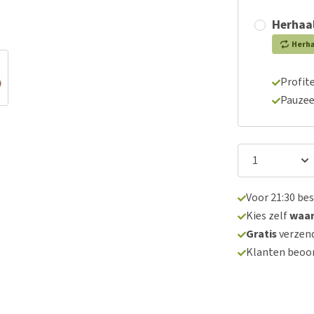
Herhaal
Herh
Profite
Pauzee
Voor 21:30 be
Kies zelf
waa
Gratis
verzend
Klanten beoo