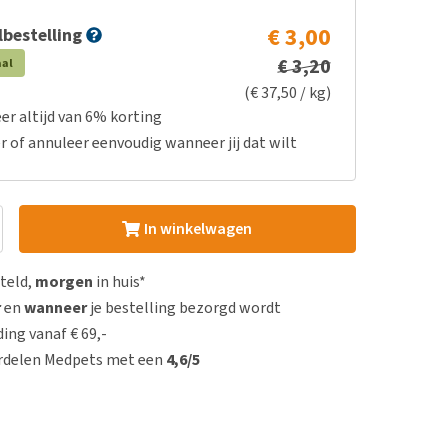
€ 3,00
bestelling
€ 3,20
aal
(€ 37,50 / kg)
er altijd van 6% korting
r of annuleer eenvoudig wanneer jij dat wilt
In winkelwagen
steld,
morgen
in huis*
r
en
wanneer
je bestelling bezorgd wordt
ing vanaf € 69,-
rdelen Medpets met een
4,6/5