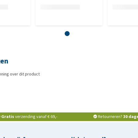
gen
ning over dit product
Gratis
verzending vanaf € 69,-
Retourneren?
30 dag