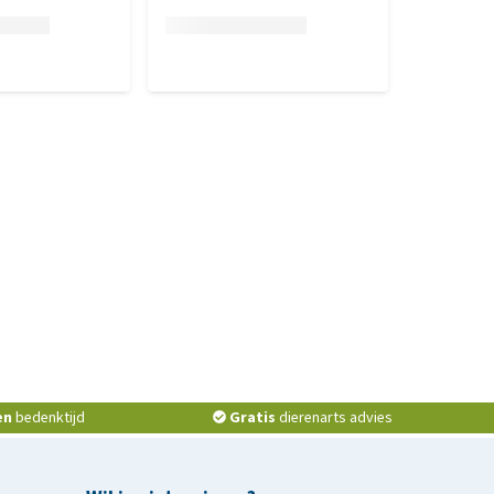
en
bedenktijd
Gratis
dierenarts advies