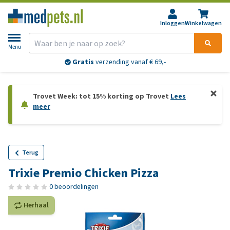
Inloggen
Winkelwagen
Menu
Gratis
verzending vanaf € 69,-
Trovet Week: tot 15% korting op Trovet
Lees
meer
Terug
Trixie Premio Chicken Pizza
0 beoordelingen
Herhaal