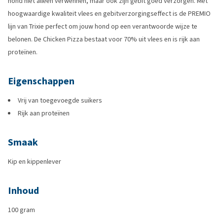
hond niet alleen verwennen, maar ook zijn gebit goed verzorgen. Met
hoogwaardige kwaliteit vlees en gebitverzorgingseffect is de PREMIO
lijn van Trixie perfect om jouw hond op een verantwoorde wijze te
belonen. De Chicken Pizza bestaat voor 70% uit vlees en is rijk aan
proteïnen.
Eigenschappen
Vrij van toegevoegde suikers
Rijk aan proteïnen
Smaak
Kip en kippenlever
Inhoud
100 gram