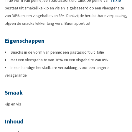
in de vorm van penne, een pastasoort uit Italië. De penne van
Trixie
bestaat uit smakelijke kip en vis en is gebaseerd op een vleesgehalte
van 36% en een visgehalte van 8%. Dankzij de hersluitbare verpakking,
blijven de snacks lekker lang vers. Buon appetito!
Eigenschappen
Snacks in de vorm van penne: een pastasoort uit Italië
Met een vleesgehalte van 36% en een visgehalte van 8%
In een handige hersluitbare verpakking, voor een langere
versgarantie
Smaak
Kip en vis
Inhoud