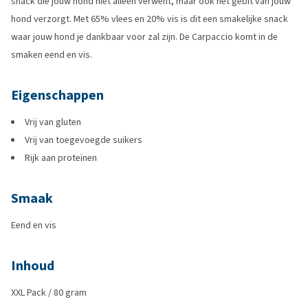
snack die jouw hond niet alleen verwent, maar ook het gebit van jouw
hond verzorgt. Met 65% vlees en 20% vis is dit een smakelijke snack
waar jouw hond je dankbaar voor zal zijn. De Carpaccio komt in de
smaken eend en vis.
Eigenschappen
Vrij van gluten
Vrij van toegevoegde suikers
Rijk aan proteïnen
Smaak
Eend en vis
Inhoud
XXL Pack / 80 gram