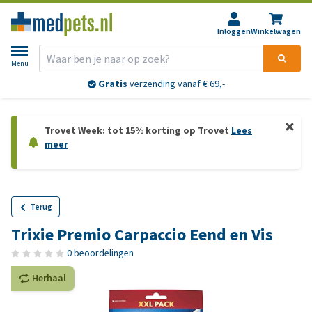
Inloggen
Winkelwagen
Menu
Gratis
verzending vanaf € 69,-
Trovet Week: tot 15% korting op Trovet
Lees
meer
Terug
Trixie Premio Carpaccio Eend en Vis
0 beoordelingen
Herhaal