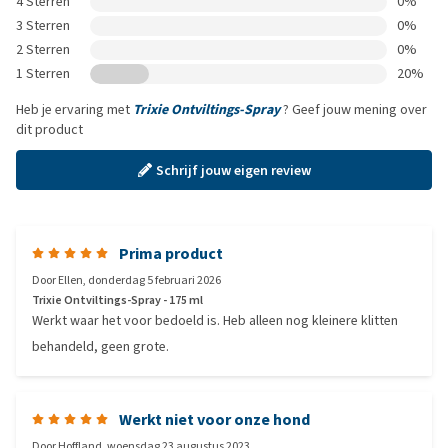
4 Sterren
0%
3 Sterren
0%
2 Sterren
0%
1 Sterren
20%
Heb je ervaring met
Trixie Ontviltings-Spray
? Geef jouw mening over
dit product
Schrijf jouw eigen review
Prima product
Door
Ellen
,
donderdag 5 februari 2026
Trixie Ontviltings-Spray - 175 ml
Werkt waar het voor bedoeld is. Heb alleen nog kleinere klitten
behandeld, geen grote.
Werkt niet voor onze hond
Door
Hoffland
,
woensdag 23 augustus 2023