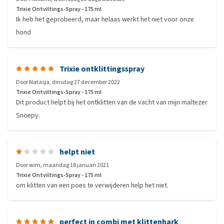
Trixie Ontviltings-Spray - 175 ml
Ik heb het geprobeerd, maar helaas werkt het niet voor onze
hond
Trixie ontklittingsspray
Door
Natasja
,
dinsdag 27 december 2022
Trixie Ontviltings-Spray - 175 ml
Dit product helpt bij het ontklitten van de vacht van mijn maltezer
Snoepy.
helpt niet
Door
wim
,
maandag 18 januari 2021
Trixie Ontviltings-Spray - 175 ml
om klitten van een poes te verwijderen help het niet.
perfect in combi met klittenhark