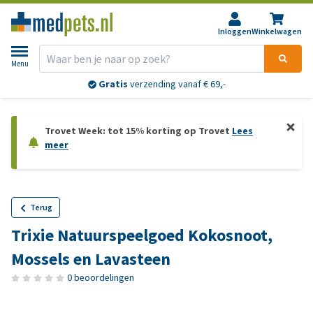
Inloggen
Winkelwagen
Menu
Gratis
verzending vanaf € 69,-
Trovet Week: tot 15% korting op Trovet
Lees
meer
Terug
Trixie Natuurspeelgoed Kokosnoot,
Mossels en Lavasteen
0 beoordelingen