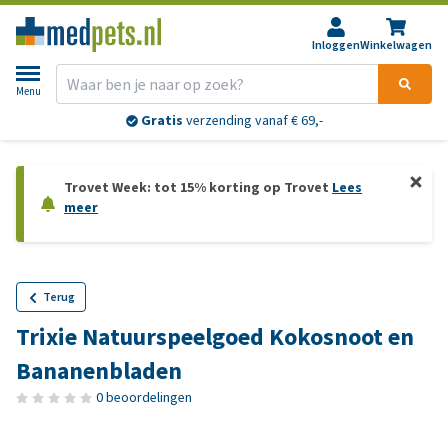
Inloggen
Winkelwagen
Menu
Gratis
verzending vanaf € 69,-
Trovet Week: tot 15% korting op Trovet
Lees
meer
Terug
Trixie Natuurspeelgoed Kokosnoot en
Bananenbladen
0 beoordelingen