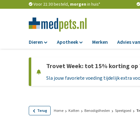
Voor 21:30 besteld,
morgen
in huis*
Dieren
Apotheek
Merken
Advies van
Voer
Apotheek
Trovet Week: tot 15% korting op
Hondenbrokken
Vlooien en teken
Sla jouw favoriete voeding tijdelijk extra voo
Natvoer
Ontworming
Dieetvoer
Medicijnen en
supplementen
Standaardvoer
Probiotica en we
Graanvrij honden
Terug
Home
Katten
Benodigdheden
Speelgoed
Tr
Vitamines en min
Puppyvoer en sna
Medische benodi
Glutenvrij honden