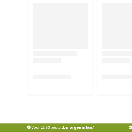
Voor 21:30 besteld,
morgen
in huis*