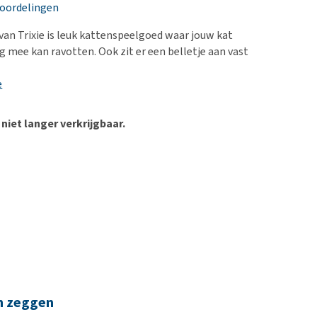
erproblemen
nd te zwaar wordt?
eoordelingen
derdom en dementie
lp! Mijn hond plast in
van Trixie is leuk kattenspeelgoed waar jouw kat
is. Wat nu?
ergewicht en conditie
g mee kan ravotten. Ook zit er een belletje aan vast
kijk alles
ieren, pezen en botten
e
uchtbaarheid
kijk alles
 niet langer verkrijgbaar.
n zeggen