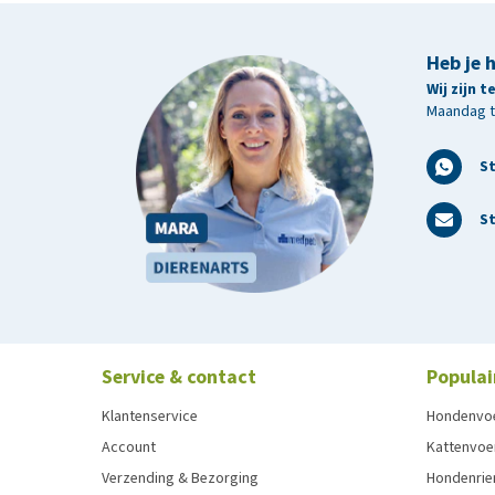
Heb je 
Wij zijn 
Maandag t/
S
St
Service & contact
Populai
Klantenservice
Hondenvo
Account
Kattenvoe
Verzending & Bezorging
Hondenrie