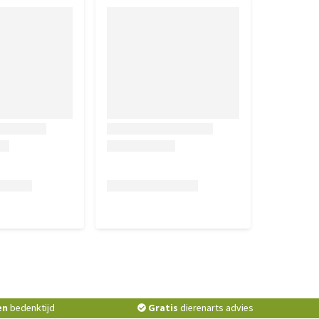
en
bedenktijd
Gratis
dierenarts advies