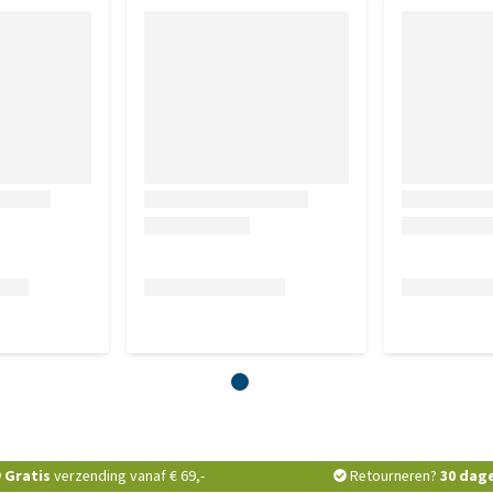
Gratis
verzending vanaf € 69,-
Retourneren?
30 dag