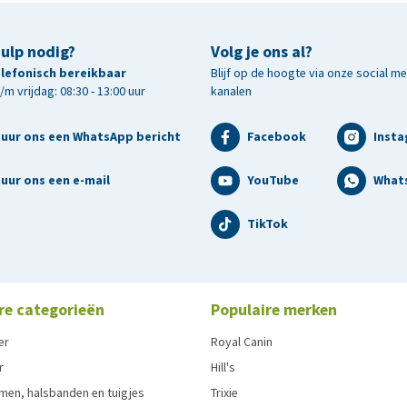
hulp nodig?
Volg je ons al?
telefonisch bereikbaar
Blijf op de hoogte via onze social m
m vrijdag: 08:30 - 13:00 uur
kanalen
tuur ons een WhatsApp bericht
Facebook
Inst
uur ons een e-mail
YouTube
What
TikTok
re categorieën
Populaire merken
er
Royal Canin
r
Hill's
men, halsbanden en tuigjes
Trixie